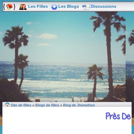
Les Filles
Les Blogs
Discussions
Site de filles
»
Blogs de filles
»
Blog de Jhonathan
Près De T