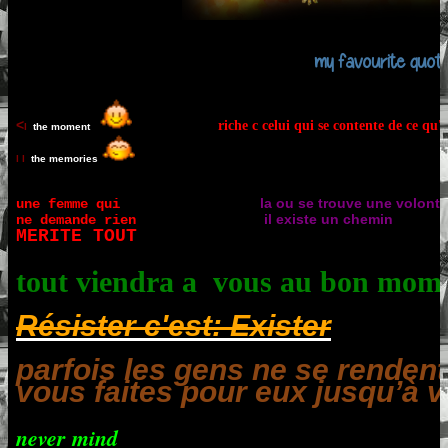
my favourite quote
<
riche c celui qui se contente de ce qu'i
l
the moment
l l
the memories
la ou se trouve une volonté
une femme qui
il existe un chemin
ne demande rien
MERITE TOUT
tout viendra a vous au bon mom
Résister c'est: Exister
parfois les gens ne se renden
vous faites pour eux jusqu’à vo
never mind