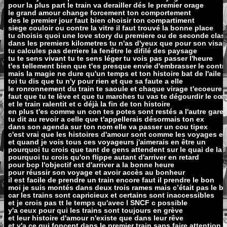
pour la plus part le train va derailler dés le premier orage
le grand amour change forcement ton comportement
des le premier jour faut bien choisir ton compartiment
siege couloir ou contre la vitre il faut trouvé la bonne place
tu choisis quoi une love story du premiere ou de seconde clas
dans les premiers kilometres tu n'as d'yeux que pour son visa
tu calcules pas derriere la fenêtre le difilé des paysage
tu te sens vivant tu te sens léger tu vois pas passer l'heure
t'es tellement bien que t'es presque envie d'embrasser le contr
mais la magie ne dure qu'un temps et ton histoire bat de l'aile
toi tu dis que tu n'y pour rien et que sa faute a elle
le ronronnement du train te saoule et chaque virage t'ecoeure
faut que tu te lève et que tu marches tu vas te dégourdir le cœ
et le train ralentit et c déjà la fin de ton histoire
en plus t'es comme un con tes potes sont restés a l'autre gare
tu dit au revoir a celle que t'appellerais désormais ton ex
dans son agenda sur ton nom elle va passer un cou tipex
c'est vrai que les histoires d'amour sont comme les voyages en
et quand je vois tous ces voyageurs j'aimerais en être un
pourquoi tu crois que tant de gens attendent sur le quai de la 
pourquoi tu crois qu'on flippe autant d'arriver en retard
pour bcp l'objectif est d'arriver a la bonne heure
pour réussir son voyage et avoir accès au bonheur
il est facile de prendre un train encore faut il prendre le bon
moi je suis montés dans deux trois rames mais c’était pas le 
car les trains sont capricieux et certains sont inaccessibles
et je crois pas tt le temps qu'avec l SNCF c possible
y'a ceux pour qui les trains sont toujours en grève
et leur histoire d'amour n'existe que dans leur rêve
et y'a ce qui foncent dans le premier train sans faire attention