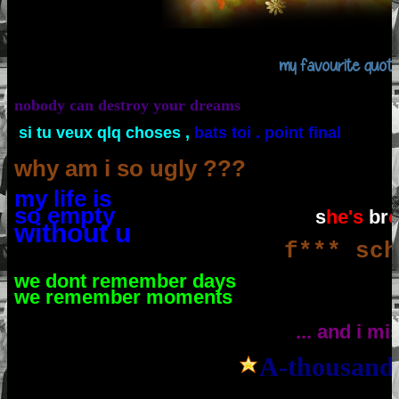
my favourite quote
nobody can destroy your dreams
si tu veux qlq choses ,
bats toi . point final
smi
why am i so ugly ???
my life is
so empty
s
he's
br
without u
f*** sc
we dont remember days
we remember moments
... and i mi
A-thousand