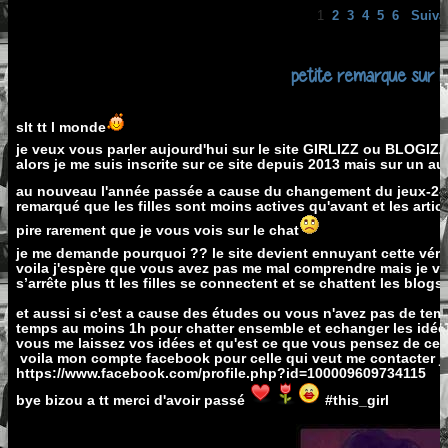
1
2
3
4
5
6
Suiva
petite remarque sur le
slt tt l monde
je veux vous parler aujourd'hui sur le site GIRLIZZ ou BLOGIZ
alors je me suis inscrite sur ce site depuis 2013 mais sur un au
au nouveau l'année passée a cause du changement du jeux-2-fil
remarqué que les filles sont moins actives qu'avant et les artic
pire rarement que je vous vois sur le chat
je me demande pourquoi ?? le site devient ennuyant cette véri
voila j'espère que vous avez pas me mal comprendre mais je ve
s’arrête plus tt les filles se connectent et se chattent les blogs
et aussi si c'est a cause des études ou vous n'avez pas de te
temps au moins 1h pour chatter ensemble et echanger les idée
vous me laissez vos idées et qu'est ce que vous pensez de ce 
voila mon compte facebook pour celle qui veut me contacter je
https://www.facebook.com/profile.php?id=100009609734115
bye bizou a tt merci d'avoir passé
#this_girl