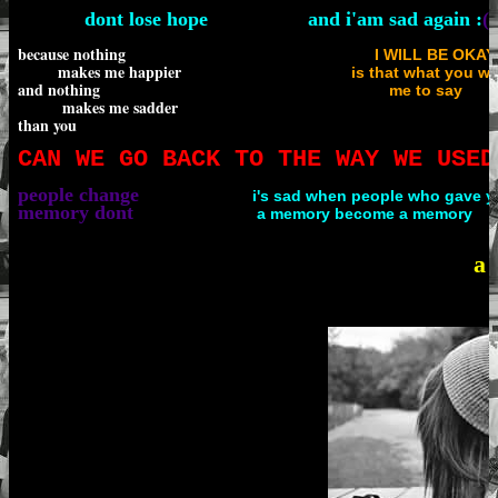
dont lose hope and i'am sad again :
(
because nothing
I WILL BE OKAY
makes me happier
is that what you w
and nothing
me to say
makes me sadder
than you
CAN WE GO BACK TO THE WAY WE USED
people change
i's sad when people who gave 
memory dont
a memory become a memory
a 