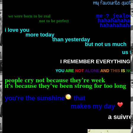
my favourite quote
me ? jealou
we were born to be real
hahahahaha
not to be perfect
hahahahaha
i love you
more today
than yesterday
but not us much
us tomorr
I REMEMBER EVERYTHING
YOU
ARE
NOT
ALONE
AND
THIS
IS
NO
people cry not because they're week
it's because they've been strong for too long
you're the sunshine
that
makes my day
a suivre 