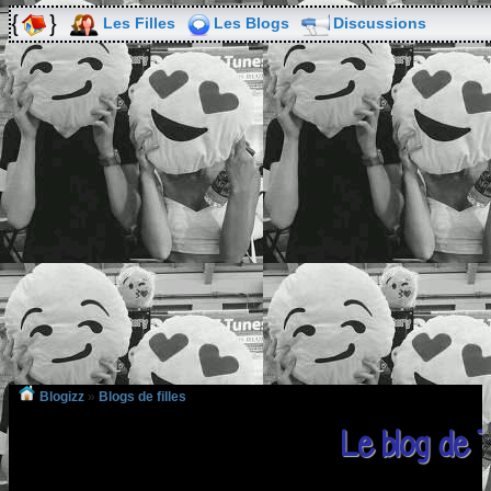
Les Filles
Les Blogs
Discussions
Blogizz
»
Blogs de filles
Le blog de Th