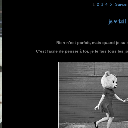
1
2
3
4
5
Suivan
je ♥ toi ! 
Rien n’est parfait, mais quand je suis
C’est facile de penser à toi, je le fais tous les