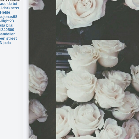
ace de toi
l darkness
Helde
sojonas98
ilight23
ila bilal
li240500
andelier
en street
Nipeia
...