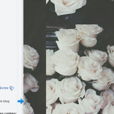
écrire
re blog
es copines: