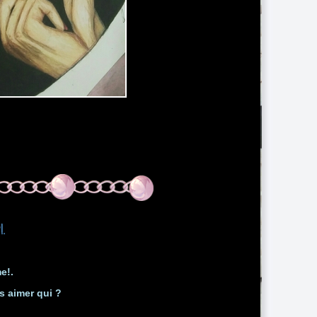
.
e!.
s aimer qui ?