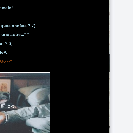
emain!
ques années ? :')
 une autre...*-*
i ? :(
le♥.
Go --"