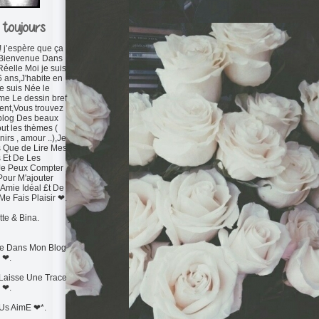
 toujours
 ! j’espère que ça
s ,Bienvenue Dans
elle Moi je suis
 ans,J'habite en
je suis Née le
ime Le dessin bref
lent,Vous trouvez
log Des beaux
out les thèmes (
nirs , amour ..),Je
 Que de Lire Mes
s Et De Les
e Peux Compter
Pour M'ajouter
mie Idéal £t De
 Me Fais Plaisir ❤.
tte & Bina.
e Dans Mon Blog
❤.
 Laisse Une Trace
❤.
Us AimE ❤*.