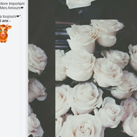
ore Important
 Mes Amours❤.
 toujours❤*.
6 ans -