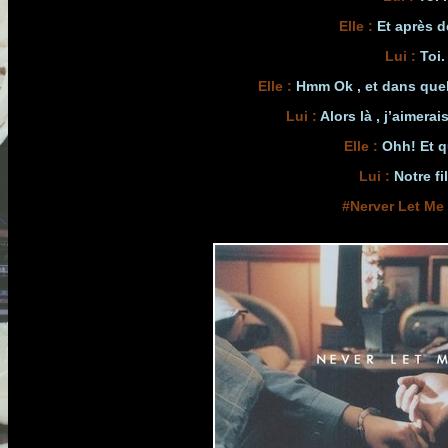
Elle
:
Et après d
Lui
:
Toi.
Elle :
Hmm Ok , et dans quel
Lui
:
Alors là , j’aimerais
Elle :
Ohh! Et qu
Lui :
Notre fil
#Nerver Let Me 