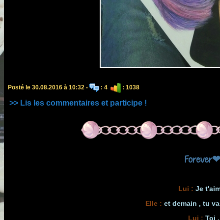
Posté le 30.08.2016 à 10:32 -
: 4
: 1038
>> Lis les commentaires et participe !
Forever❤!
Lui
:
Je t'aim
Elle
:
et demain , tu va
Lui :
Toi .