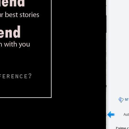
M'
Aut
J'aime c