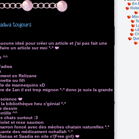
En f
Rebe
Mis
Tw
Fadwa toujours
La
Li
Ch
Que
cune ideé pour créer un article et j'ai pas fait une
aire un article sur moi *-* ❤️
e ^^
 Fadwa
6 ans
tement en Relizane
nette ou fifi
aille de mannequins xD
tre de 1an il est trop mignon *-* donc je suis la grande
n science ❤️
 la bibliothèque heu c'génial *-*
le dessin
ntille ^^
es chats surtout :3
 violet et rose saumon
arron foncé avec des mèches chatain naturelles *.*
uante des médicament nchallah *-*
Sanaa et Saadia en site c'(Free girl) ❤️