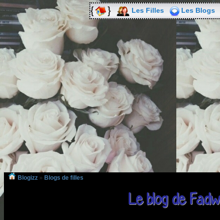
Les Filles
Les Blogs
Blogizz
»
Blogs de filles
Le blog de Fadw