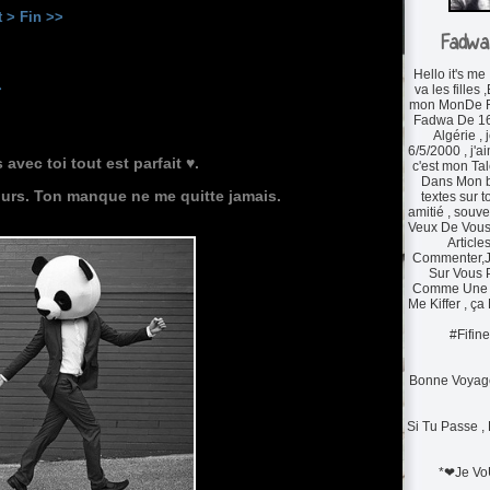
t >
Fin >>
Fadwa
Hello it's me
.
va les fille
mon MonDe Ré
Fadwa De 16
Algérie , 
6/5/2000 , j'a
 avec toi tout est parfait ♥.
c'est mon Ta
Dans Mon b
 jours. Ton manque ne me quitte jamais.
textes sur t
amitié , souve
Veux De Vous
Article
Commenter,J
Sur Vous 
Comme Une A
Me Kiffer , ça
#Fifine
Bonne Voyag
Si Tu Passe ,
*❤Je Vo