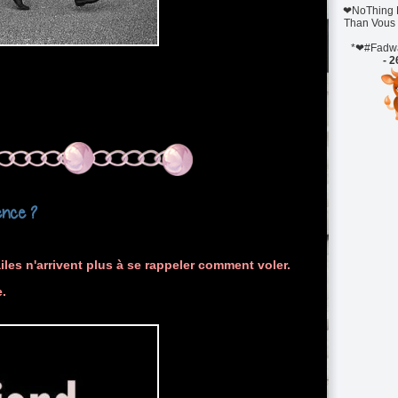
❤NoThing M
Than Vous
*❤#Fadwa
- 2
ence ?
es n'arrivent plus à se rappeler comment voler.
.