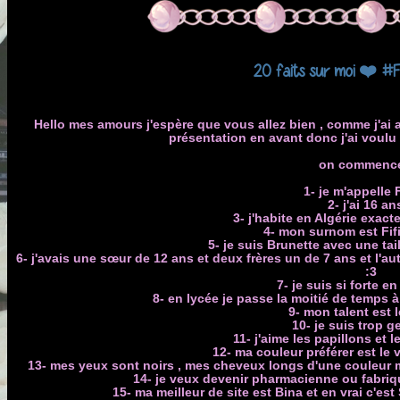
20 faits sur moi ❤️ #
Hello mes amours j'espère que vous allez bien , comme j'ai au
présentation en avant donc j'ai voulu f
on commenc
1- je m'appelle
2- j'ai 1
3- j'habite en Algérie exac
4- mon surnom est Fifi
5- je suis Brunette avec une t
6- j'avais une sœur de 12 ans et deux frères un de 7 ans et l'au
:3
7- je suis si forte e
8- en lycée je passe la moitié de temps à
9- mon talent est 
10- je suis trop ge
11- j'aime les papillons et l
12- ma couleur préférer est le
13- mes yeux sont noirs , mes cheveux longs d'une couleur m
14- je veux devenir pharmacienne ou fabriq
15- ma meilleur de site est Bina et en vrai c'est 