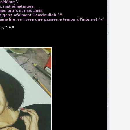
célèbre '-'
jeux mathématiques
s mes profs et mes amis
 les gens m'aiment Hamdoulleh ^^
me lire les livres que passer le temps à l'internet ^-^
n ^.^ "