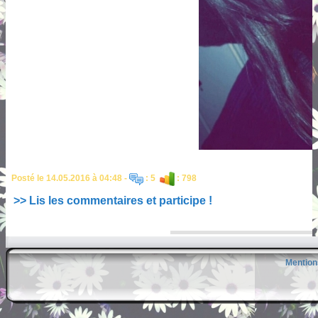
Posté le 14.05.2016 à 04:48 -
: 5
: 798
>> Lis les commentaires et participe !
Mention