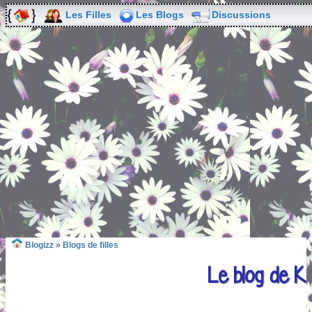
Les Filles
Les Blogs
Discussions
Blogizz
»
Blogs de filles
Le blog de K