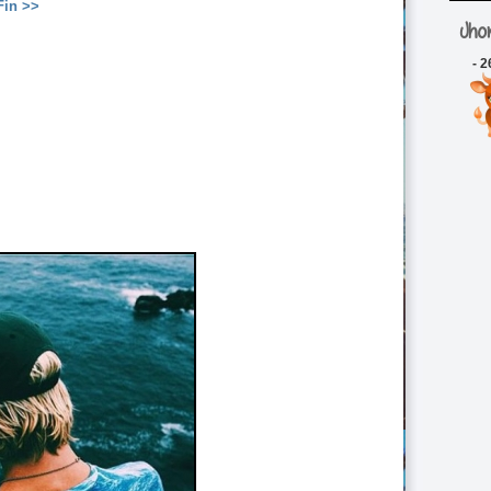
Fin >>
Jho
- 2