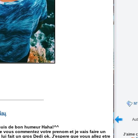
M'
lay.
Aut
 suis de bon humeur Haha!^^
simple vous commentez votre prenom
et je vais faire un
J'aime c
ui fait un gros Dedi ok. J'espere que vous allez etre