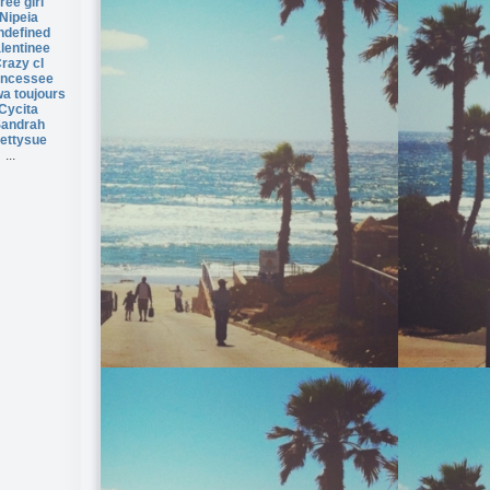
ree girl
Nipeia
ndefined
lentinee
razy cl
incessee
a toujours
Cycita
andrah
ettysue
...