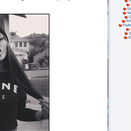
F
U
Va
C
Pr
Fadw
S
K