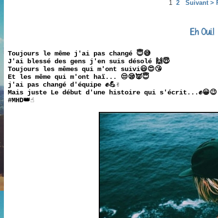
1
2
Suivant >
Eh Oui.!
Toujours le même j'ai pas changé 😇😅
J'ai blessé des gens j'en suis désolé 🙌😇
Toujours les mêmes qui m'ont suivi😃😍😘
Et les même qui m'ont haï... 😒😪👿😇
j'ai pas changé d'équipe ✊💪✌️
Mais juste Le début d'une histoire qui s'écrit...✊😀😉
‪#‎MHD‬👑☝️