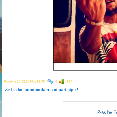
Posté le 13.02.2016 à 12:35 -
: 6
: 914
>> Lis les commentaires et participe !
Près De To