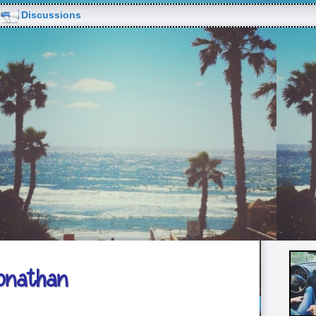
Discussions
honathan