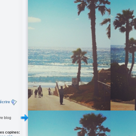
écrire
re blog
es copines: