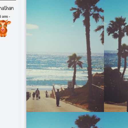
nathan
6 ans -