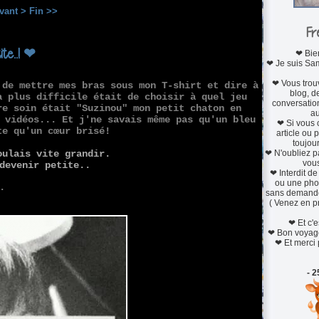
vant >
Fin >>
Fre
ite..! ❤
❤ Bie
❤ Je suis Sam
❤ Vous trou
 de mettre mes bras sous mon T-shirt et dire à
blog, de
a plus difficile était de choisir à quel jeu
conversation
re soin était "Suzinou" mon petit chaton en
au
 vidéos... Et j'ne savais même pas qu'un bleu
❤ Si vous
te qu'un cœur brisé!
article ou 
toujour
oulais vite grandir.
❤ N'oubliez pa
vous
devenir petite..
❤ Interdit de
ou une pho
.
sans demande
( Venez en pri
❤ Et c'e
❤ Bon voyag
❤ Et merci 
- 2