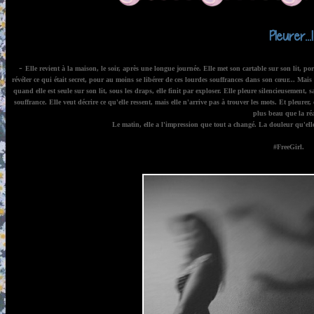
Pleurer...!
-
Elle revient à la maison, le soir, après une longue journée. Elle met son cartable sur son lit, 
révéler ce qui était secret, pour au moins se libérer de ces lourdes souffrances dans son cœur... Mais 
quand elle est seule sur son lit, sous les draps, elle finit par exploser. Elle pleure silencieusement, 
souffrance. Elle veut décrire ce qu'elle ressent, mais elle n'arrive pas à trouver les mots. Et pleure
plus beau que la réa
Le matin, elle a l'impression que tout a changé. La douleur qu'elle 
#FreeGirl.