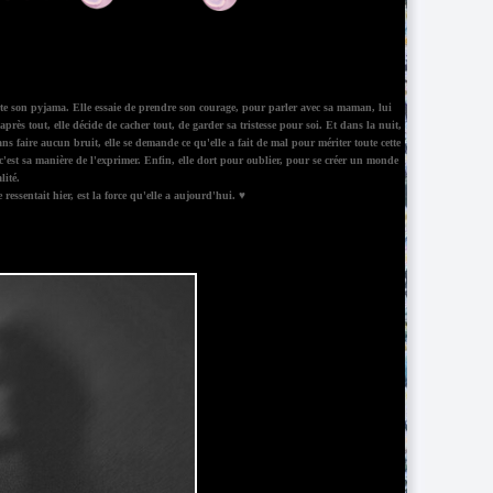
porte son pyjama. Elle essaie de prendre son courage, pour parler avec sa maman, lui
après tout, elle décide de cacher tout, de garder sa tristesse pour soi. Et dans la nuit,
sans faire aucun bruit, elle se demande ce qu'elle a fait de mal pour mériter toute cette
r, c'est sa manière de l'exprimer. Enfin, elle dort pour oublier, pour se créer un monde
lité.
ressentait hier, est la force qu'elle a aujourd'hui. ♥