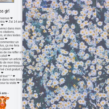
e girl
nvenue ❤
ira ❤ J'ai 14 ans
❤
verez dans mon
s citations,
s, et des textes
ssi ❤
 commentez un
plus, ça me fera
s plaisir ❤
s de me kiffer s'il
 plait ❤
 copier un article
to de mon blog
r ma permission
vé c'est gratuit )
❤
st tout ^.^ ❤
e dans mon blog
pour ta visite ❤
5 ans -