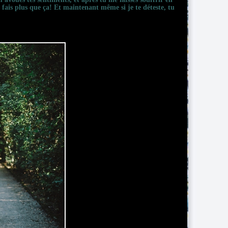
 fais plus que ça! Et maintenant même si je te déteste, tu