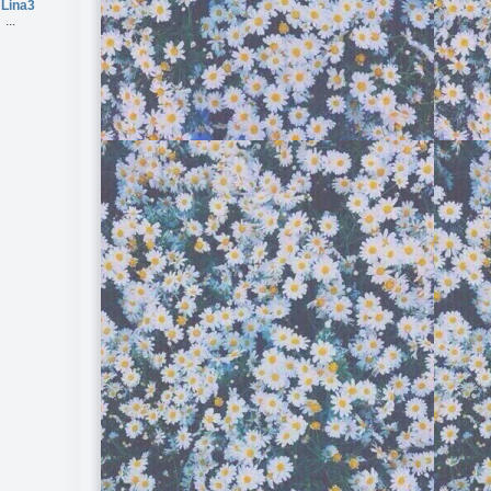
Lina3
...