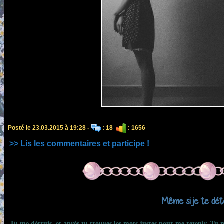
Posté le 23.03.2015 à 19:28 -
: 18
: 1656
>> Lis les commentaires et participe !
Même si je te déte
Tu me détruis, et après tu trouves les mots justes pour me retenir. Tu m