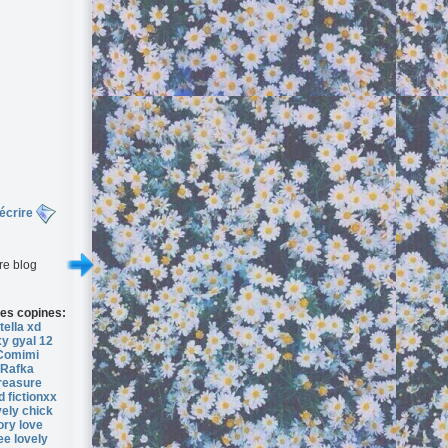
écrire
re blog
es copines:
tella xd
y gyal 12
Comimi
Rafka
reasure
 fictionxx
ely chick
ory love
ee lovely