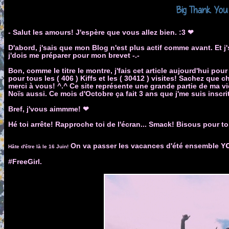
Big Thank You
- Salut les amours! J'espère que vous allez bien. :3
❤
D'abord, j'sais que mon Blog n'est plus actif comme avant. Et j'
j'dois me préparer pour mon brevet -.-
Bon, comme le titre le montre, j'fais cet article aujourd'hui p
pour tous les ( 406 ) Kiffs et les ( 30412 ) visites! Sachez que c
merci à vous! ^.^ Ce site représente une grande partie de ma vie
Noïs aussi. Ce mois d'Octobre ça fait 3 ans que j'me suis inscrit
Bref, j'vous aimmme!
❤
Hé toi arrête! Rapproche toi de l'écran... Smack! Bisous pour to
On va passer les vacances d'été ensemble Y
Hâte d'être là le 16 Juin!
#FreeGirl.