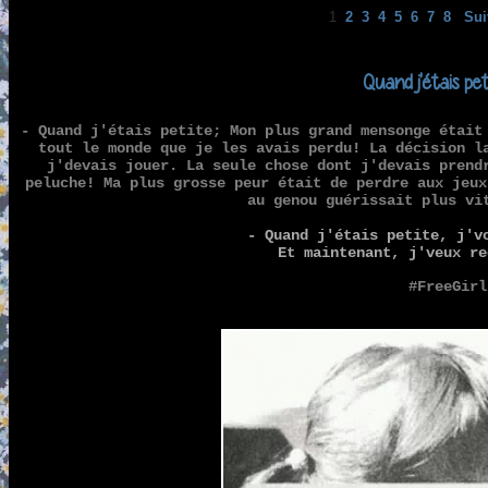
1
2
3
4
5
6
7
8
Sui
Quand j'étais pet
- Quand j'étais petite; Mon plus grand mensonge était
tout le monde que je les avais perdu! La décision l
j'devais jouer. La seule chose dont j'devais prend
peluche! Ma plus grosse peur était de perdre aux jeux
au genou guérissait plus vi
- Quand j'étais petite, j'v
Et maintenant, j'veux re
#FreeGirl