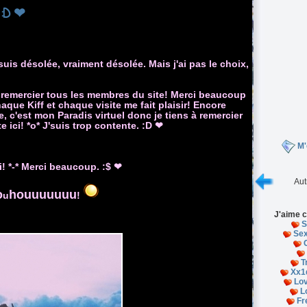
 :D ❤
suis désolée, vraiment désolée. Mais j'ai pas le choix,
our remercier tous les membres du site! Merci beaucoup
haque Kiff et chaque visite me fait plaisir! Encore
, c'est mon Paradis virtuel donc je tiens à remercier
e ici! *o* J'suis trop contente. :D
❤
M'
i! *-* Merci beaucoup. :$
❤
Aut
o
houuuuuuu
u
!
J'aime c
S
Sex
T
Xx1d
Lov
L
Fr