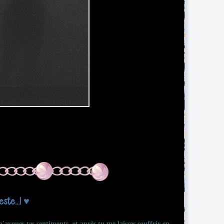
ste...! ♥
'avoues tes sentiments, et après tu me laisses souffrir en