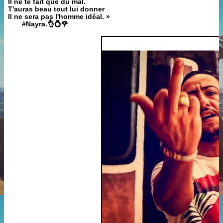
Il ne te fait que du mal.
T'auras beau tout lui donner
Il ne sera pas l'homme idéal. »
‪ #‎Nayra.👌💍🌹