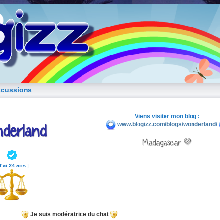
blog de fille
scussions
Viens visiter mon blog :
derland
www.blogizz.com/blogs/wonderland/
Madagascar 💜
J'ai 24 ans ]
Je suis modératrice du chat