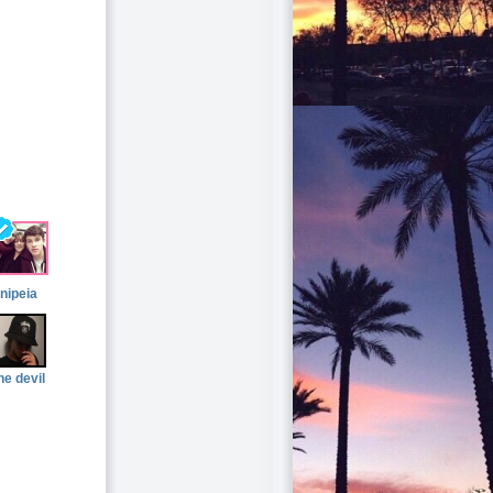
nipeia
he devil