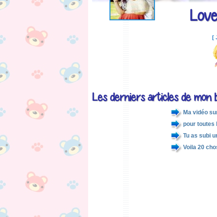
Love
[ 
Les derniers articles de mon b
Ma vidéo sur 
pour toutes 
Tu as subi u
Voila 20 chos