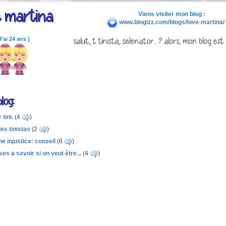
 martina
Viens visiter mon blog :
www.blogizz.com/blogs/love-martina/
salut, t tinista, selenator... ? alors, mon blog est 
J'ai 24 ans ]
log:
tini.
(4
)
les tinistas
(2
)
ne injustice: conseil
(6
)
es a savoir si on veut être...
(4
)