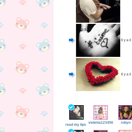
Il y a 
Il y a 
violetta123456
robyn
read my lips