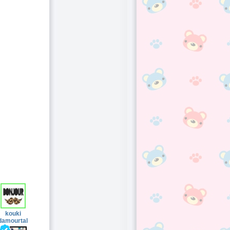
kouki
damourtal