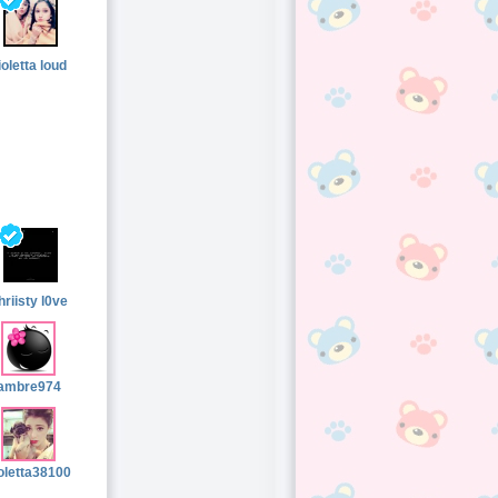
ioletta loud
hriisty l0ve
ambre974
oletta38100