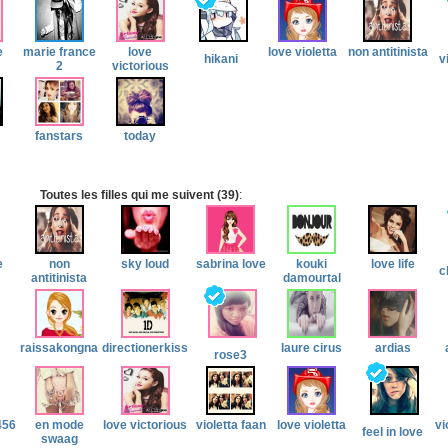
e
marie france
love
love violetta
non antitinista
hikani
v
2
victorious
fanstars
today
Toutes les filles qui me suivent (39)
:
e
non
sky loud
sabrina love
kouki
love life
c
antitinista
damourtal
raissakongna
directionerkiss
laure cirus
ardias
rose3
456
en mode
love victorious
violetta faan
love violetta
vi
feel in love
swaag