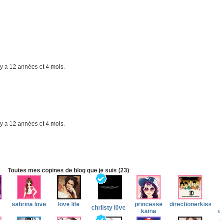
il y a 12 années et 4 mois.
il y a 12 années et 4 mois.
Toutes mes copines de blog que je suis (23)
:
sabrina love
love life
princesse
directionerkiss
chriisty l0ve
kaina