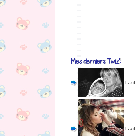
Mes derniers Twiz':
Il y a 
Il y a 