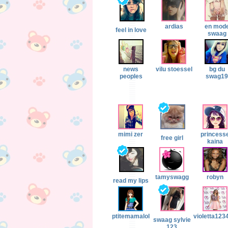
ardias
en mod
feel in love
swaag
news
vilu stoessel
bg du
peoples
swag19
mimi zer
princess
free girl
kaina
tamyswagg
robyn
read my lips
ptitemamalol
violetta123
swaag sylvie
123