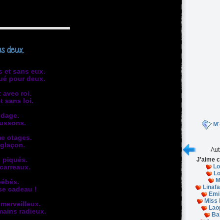
s deux.
s et sans eux.
ué pour deux.
 avec roi.
t sans loi.
ndage.
aussons.
M'
e otages.
glaçon.
Aut
 piqués.
J'aime c
Lo
 carreaux.
L
M
bébés.
Linaf
se cadeau !
Emi
Miss 
 merveilleux.
Lao
mains radieux.
Ba