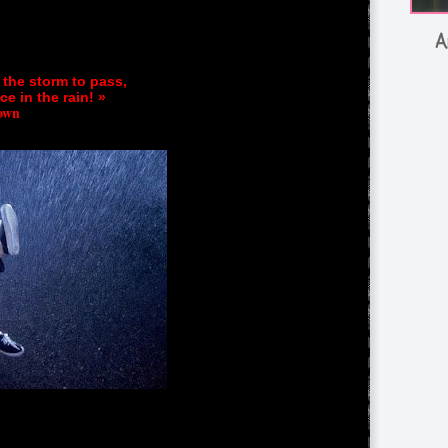
A
r the storm to pass,
ce in the rain! »
own