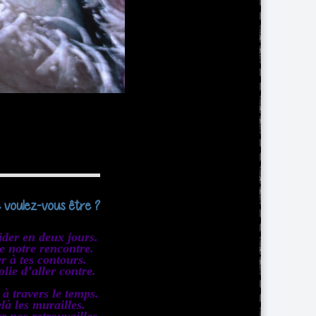
e voulez-vous être ?
ider en deux jours.
e notre rencontre.
r à tes contours.
olie d’aller contre.
 à travers le temps.
là les murailles.
r nos retrouvailles.