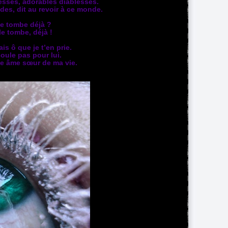
sses, adorables diablesses.
des, dit au revoir à ce monde.
lle tombe déjà ?
le tombe, déjà !
is ô que je t’en prie.
oule pas pour lui.
ite âme sœur de ma vie.