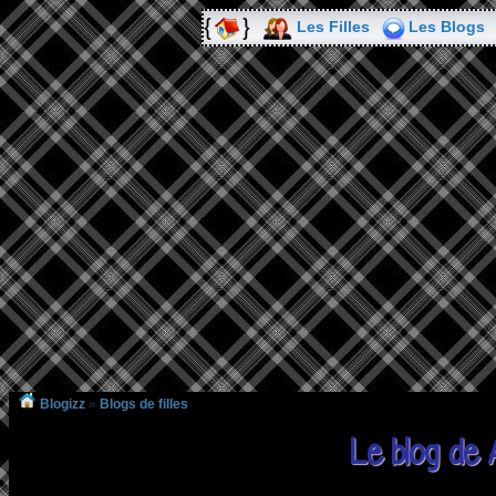
Les Filles
Les Blogs
Blogizz
»
Blogs de filles
Le blog de 