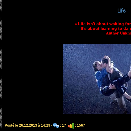
Life
« Life isn't about waiting fo
It's about learning to dan
Author Unkn
Posté le 26.12.2013 à 14:29 -
: 17
: 1567