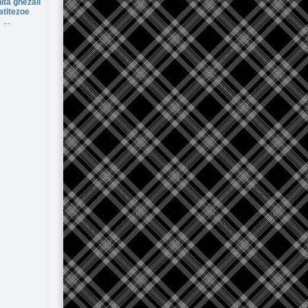
ita ghezali
atitezoe
...