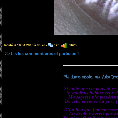
Posté le 19.04.2013 à 00:26 -
: 20
: 1625
>> Lis les commentaires et participe !
Ma dame oiselle, ma Valentin
Si toute une vie pouvait rés
Je voudrais habiter ceux d
Ma sagesse n’a pu résiste
De cette envie serait pure f
D’un lien que j’ai conservé
Au destin traversé par-de
Tu m’as offert l’univers pou