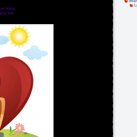
Iman
L
s trois.
ans toi.