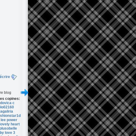
écrire
re blog
es copines:
dovica c
olo02160
agaliria
ashionstar1d
 lee power
lovely heart
plusobelle
by love 3