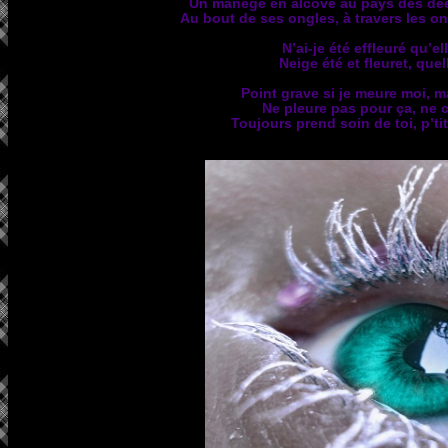
Un manège en alcôve au pays des dée
Au bout de ses ongles, à travers les on
N’ai-je été effleuré qu’e
Neige été et fleuret, quel
Point grave si je meure moi, ma
Ne pleure pas pour ça, ne c
Toujours prend soin de toi, p’t