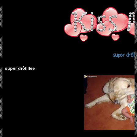
super drôlll
super drôllllee