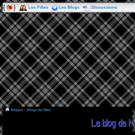
Les Filles
Les Blogs
Discussions
Blogizz
»
Blogs de filles
Le blog de M