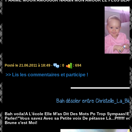
T'AAiME MOON AMOUUUR NAAàN MON AMOUR LE PLUS BEAU
Posté le 21.06.2011 à 18:49 -
: 0
: 694
>> Lis les commentaires et participe !
Bah désoler entre Christelle_La_Blo
Bah voila!A L'école Elle M'as Dit Des Mots Po Trop Sympaas!Ell
Parler!"Vous savez Avec sa Petite voix De pétasse Là...Pfffff vo
Brune c'est Moi!