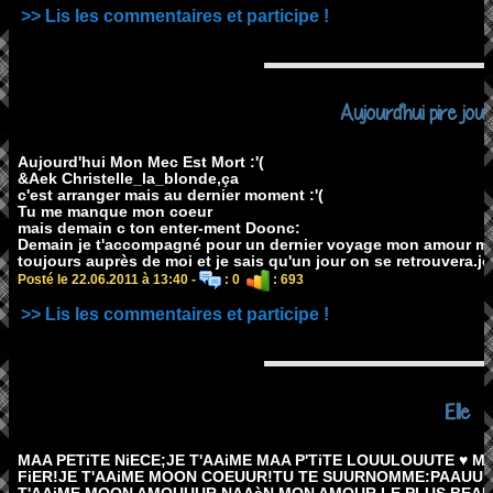
>> Lis les commentaires et participe !
Aujourd'hui pire jou
Aujourd'hui Mon Mec Est Mort :'(
&Aek Christelle_la_blonde,ça
c'est arranger mais au dernier moment :'(
Tu me manque mon coeur
mais demain c ton enter-ment Doonc:
Demain je t'accompagné pour un dernier voyage mon amour mais 
toujours auprès de moi et je sais qu'un jour on se retrouvera.j
Posté le 22.06.2011 à 13:40 -
: 0
: 693
>> Lis les commentaires et participe !
Elle
MAA PETiTE NiECE;JE T'AAiME MAA P'TiTE LOUULOUUTE ♥ M
FiER!JE T'AAiME MOON COEUUR!TU TE SUURNOMME:PAAUULi