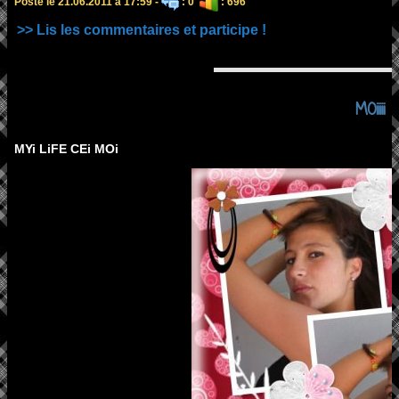
Posté le 21.06.2011 à 17:59 -
: 0
: 696
>> Lis les commentaires et participe !
MOiiiii
MYi LiFE CEi MOi