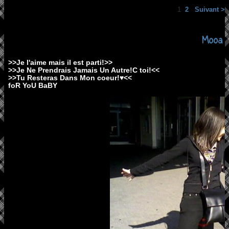
1
2
Suivant >
Mooa
>>Je l'aime mais il est parti!>>
>>Je Ne Prendrais Jamais Un Autre!C toi!<<
>>Tu Resteras Dans Mon coeur!♥<<
foR YoU BaBY