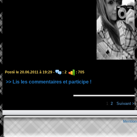
Posté le 20.06.2011 à 19:29 -
: 2
: 705
>> Lis les commentaires et participe !
1
2
Suivant >
Mention