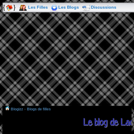
Les Filles
Les Blogs
Discussions
Blogizz
»
Blogs de filles
Le blog de Lao