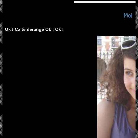
Moi!
Ok ! Ca te derange Ok ! Ok !