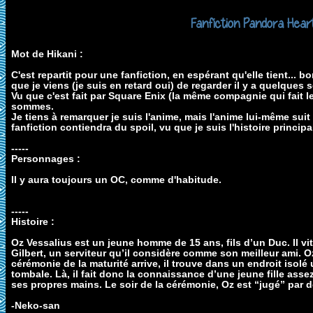
Fanfiction Pandora Hear
Mot de Hikani :
C'est repartit pour une fanfiction, en espérant qu'elle tient...
que je viens (je suis en retard oui) de regarder il y a quelques s
Vu que c'est fait par Square Enix (la même compagnie qui fait le
sommes.
Je tiens à remarquer je suis l'anime, mais l'anime lui-même sui
fanfiction contiendra du spoil, vu que je suis l'histoire principal
-----
Personnages :
Il y aura toujours un OC, comme d'habitude.
-----
Histoire :
Oz Vessalius est un jeune homme de 15 ans, fils d’un Duc. Il vi
Gilbert, un serviteur qu’il considère comme son meilleur ami. Oz
cérémonie de la maturité arrive, il trouve dans un endroit isol
tombale. Là, il fait donc la connaissance d’une jeune fille assez 
ses propres mains. Le soir de la cérémonie, Oz est “jugé” par
-Neko-san