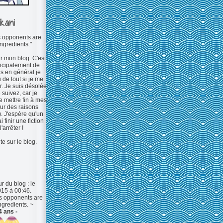
ikani
s opponents are
ingredients."
r mon blog. C'est
incipalement de
is en général je
 de tout si je me
. Je suis désolée
 suivez, car je
e mettre fin à mes
our des raisons
). J'espère qu'un
i finir une fiction
'arrêter !
te sur le blog.
r du blog : le
015 à 00:46.
's opponents are
ngredients. ~
4 ans -