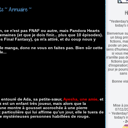
ts ~ Annuaire ~
H
"Yesterday'
today's 
 bon, ce n'est pas FNAF ou autre, mais Pandora Hearts
Bienvenue su
emaines (et que je dois finir... plus que 10 épisodes).
un blog pr
s Final Fantasy), ça m'a attiré, et du coup nous y
fictions, ma
poste un peu
t le manga, donc ne vous en faites pas. Bien sûr cette
sens d'humeur
e...
si vous me
n'arrête pas d
fictions (p
d'inspiration
jour je pourra
sans l
Bonne visi
t entouré de Ada, sa petite-sœur,
Ayesha, une amie,
et
 est un enfant très joueur, mais alors que la
Mise à jou
é une montre à gousset accrochée à une pierre
07/11/2
particulière qui lui affirme qu’un jour, elle le tuera de
~ Yesterday
 de mystérieuses personnes habillées de rouge.
today's i
- 2