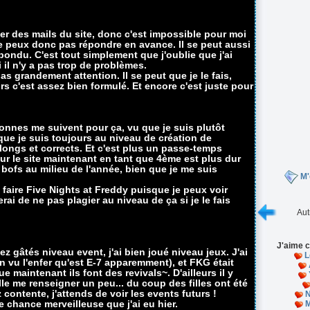
 des mails du site, donc c'est impossible pour moi
ne peux donc pas répondre en avance. Il se peut aussi
ndu. C'est tout simplement que j'oublie que j'ai
 il n'y a pas trop de problèmes.
pas grandement attention. Il se peut que je le fais,
rs c'est assez bien formulé. Et encore c'est juste pour
nnes me suivent pour ça, vu que je suis plutôt
e que je suis toujours au niveau de création de
 longs et corrects. Et c'est plus un passe-temps
sur le site maintenant en tant que 4ème est plus dur
 bofs au milieu de l'année, bien que je me suis
M'
 faire Five Nights at Freddy puisque je peux voir
rai de ne pas plagier au niveau de ça si je le fais
Aut
J'aime c
z gâtés niveau event, j'ai bien joué niveau jeux. J'ai
L
en vu l'enfer qu'est E-7 apparemment), et FKG était
 maintenant ils font des revivals~. D'ailleurs il y
ille me renseigner un peu... du coup des filles ont été
 contente, j'attends de voir les events futurs !
N
e chance merveilleuse que j'ai eu hier.
M