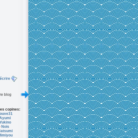
écrire
re blog
es copines:
ouve31
Ayumi
Yukino
Nois
atsumi
imiyou