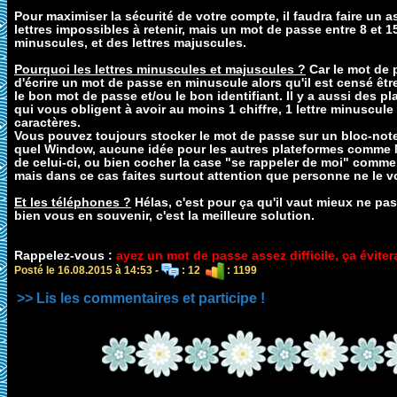
Pour maximiser la sécurité de votre compte, il faudra faire un
lettres impossibles à retenir, mais un mot de passe entre 8 et 15 
minuscules, et des lettres majuscules.
Pourquoi les lettres minuscules et majuscules ?
Car le mot de p
d'écrire un mot de passe en minuscule alors qu'il est censé êtr
le bon mot de passe et/ou le bon identifiant. Il y a aussi des
qui vous obligent à avoir au moins 1 chiffre, 1 lettre minuscule 
caractères.
Vous pouvez toujours stocker le mot de passe sur un bloc-note (
quel Window, aucune idée pour les autres plateformes comme MA
de celui-ci, ou bien cocher la case "se rappeler de moi" comme
mais dans ce cas faites surtout attention que personne ne le vo
Et les téléphones ?
Hélas, c'est pour ça qu'il vaut mieux ne pa
bien vous en souvenir, c'est la meilleure solution.
Rappelez-vous :
ayez un mot de passe assez difficile, ça évite
Posté le 16.08.2015 à 14:53 -
: 12
: 1199
>> Lis les commentaires et participe !