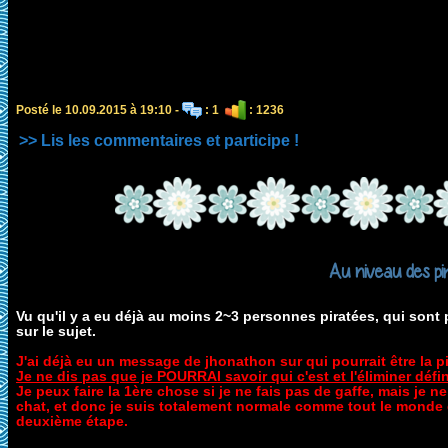
Posté le 10.09.2015 à 19:10 -
: 1
: 1236
>> Lis les commentaires et participe !
Au niveau des pi
Vu qu'il y a eu déjà au moins 2~3 personnes piratées, qui sont p
sur le sujet.
J'ai déjà eu un message de jhonathon sur qui pourrait être la pir
Je ne dis pas que je POURRAI savoir qui c'est et l'éliminer défi
Je peux faire la 1ère chose si je ne fais pas de gaffe, mais je n
chat, et donc je suis totalement normale comme tout le monde e
deuxième étape.