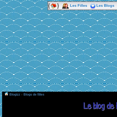
Les Filles
Les Blogs
Blogizz
»
Blogs de filles
Le blog de 