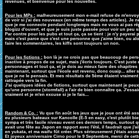
revenues, et bienvenue pour les nouvelles.
Pour les MPs :
malheureusement mon e-mail refuse de m'envoyer
de voir si j'ai des nouveaux (en même temps des articles). Je 
que je me connecte pendant longtemps mais ne vous ai pas répo
blogizz d'ouvert, et que je suis juste passée pour voir un peu si
Par contre pour les pubs et tout ça, ça se tient : je n'y payerai 
mais c'est parce que c'est une personne que j'aime bien, ou alo
faire les commentaires, les kiffs sont toujours un non.
Pour les fictions :
bon là je ne crois pas que beaucoup de perso
inactive à propos de ce sujet, mais j'écris toujours. C'est just
personnages et tout ça, et je dois au mieux faire des chapitres
maintenant, surtout que l'école est revenu, donc ouaip... aller 
que je ne le pensais. Et mes résultats de 5ème étaient vraiment
rattrapée vers la fin.
J'ai quelques idées de fictions, surtout que maintenant je peux
qu'une personne (stormfall) a l'air de bien connaître ça. J'essaie
vraiment et je m'en excuse si je le fais...
Random & Co. :
Vu que fin août les jeux que je joue ont été asse
eu plusieurs bateaux sur Kancolle (E-5 en easy, c'est plutôt bi
sympa et très facile niveau event ces derniers temps, surtout que
avait une fête au Japon en rapport avec l'été, il faudrait que j'a
en yukata, et ma waifu fût créer. Plus sérieusement j'étais assez
Et joyeux anniversaire Cirno pour le 9 Septembre, merci de cett