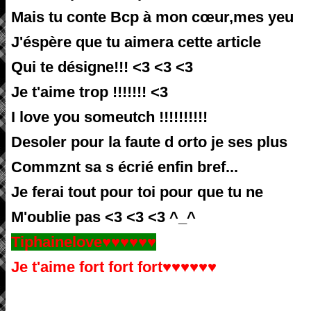
Mais tu conte Bcp à mon cœur,mes yeu
J'éspère que tu aimera cette article
Qui te désigne!!! <3 <3 <3
Je t'aime trop !!!!!!! <3
I love you someutch !!!!!!!!!!
Desoler pour la faute d orto je ses plus
Commznt sa s écrié enfin bref...
Je ferai tout pour toi pour que tu ne
M'oublie pas <3 <3 <3 ^_^
Tiphainelove♥
♥
♥
♥
♥
♥
Je t'aime fort fort fort
♥
♥
♥
♥
♥
♥