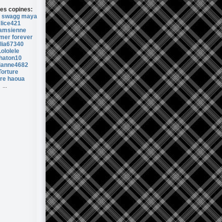
es copines:
s swagg maya
lice421
amsienne
mer forever
lia67340
ololele
haton10
ianne4682
Torture
re haoua
...