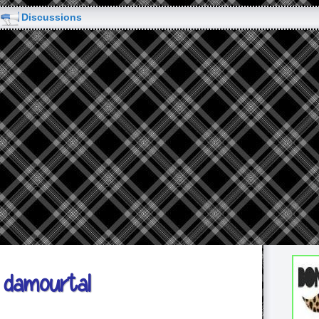
Discussions
i damourtal