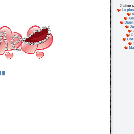
J'aime c
La plu
A
Ad
Diam
Ju
L
C
Dor
Ma
!!!