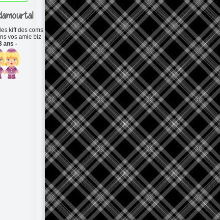
damourtal
es kiff des coms
ans vos amie biz
3 ans -