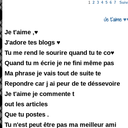
1
2
3
4
5
6
7
Suiv
Je t'aime 
Je t'aime ,
♥
J'adore tes blogs
♥
Tu me rend le sourire quand tu te co
♥
Quand tu m écrie je ne fini même pas
Ma phrase je vais tout de suite te
Repondre car j ai peur de te déssevoire
Je t'aime je commente t
out les articles
Que tu postes .
Tu n'est peut être pas ma meilleur ami