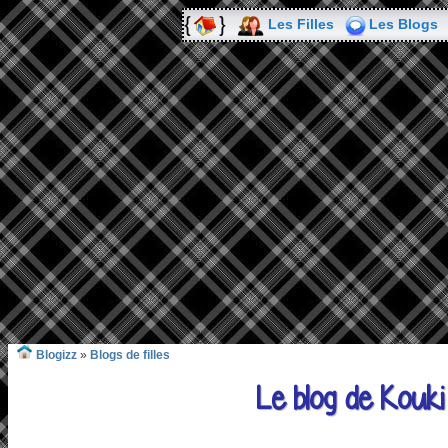
Les Filles
Les Blogs
Blogizz
»
Blogs de filles
Le blog de Kouk