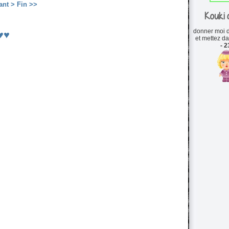
ant >
Fin >>
Kouki 
donner moi d
♥♥♥
et mettez d
- 2