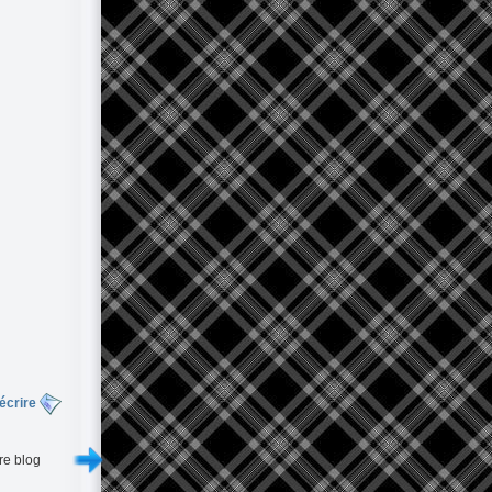
écrire
re blog