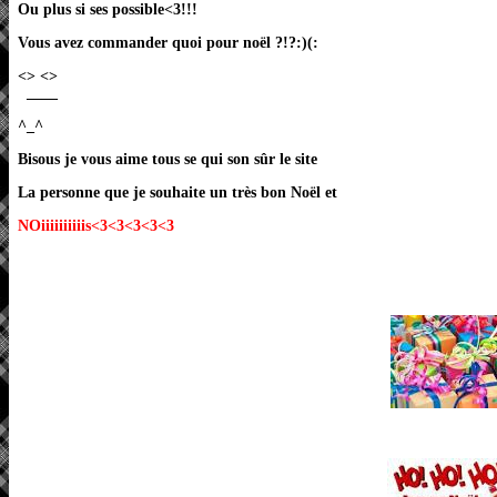
Ou plus si ses possible<3!!!
Vous avez commander quoi pour noël ?!?:)(:
<> <>
____
^_^
Bisous je vous aime tous se qui son sûr le site
La personne que je souhaite un très bon Noël et
NOiiiiiiiiiis<3<3<3<3<3