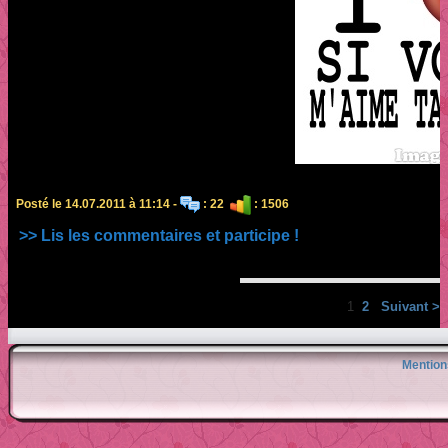
Posté le 14.07.2011 à 11:14 -
: 22
: 1506
>> Lis les commentaires et participe !
1
2
Suivant >
Mention