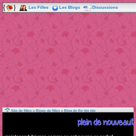
Les Filles
Les Blogs
Discussions
Site de filles
»
Blogs de filles
»
Blog de Re tim tim
plein de nouveauté