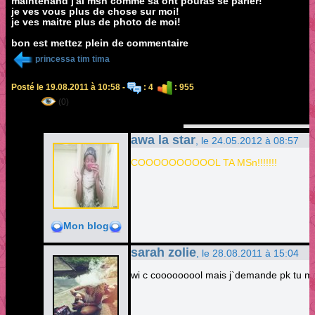
maintenand j'ai msn comme sa ont pouras se parler!
je ves vous plus de chose sur moi!
je ves maitre plus de photo de moi!
bon est mettez plein de commentaire
princessa tim tima
Posté le 19.08.2011 à 10:58 -
: 4
: 955
(0)
awa la star
, le 24.05.2012 à 08:57
COOOOOOOOOOL TA MSn!!!!!!!
Mon blog
sarah zolie
, le 28.08.2011 à 15:04
wi c cooooooool mais j`demande pk tu m