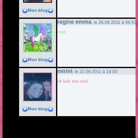
Mon blog
regine emma
, le 26.08.2011 à 06:57
cool
Mon blog
mirini
, le 22.08.2011 à 14:03
ok bah ses cool
Mon blog