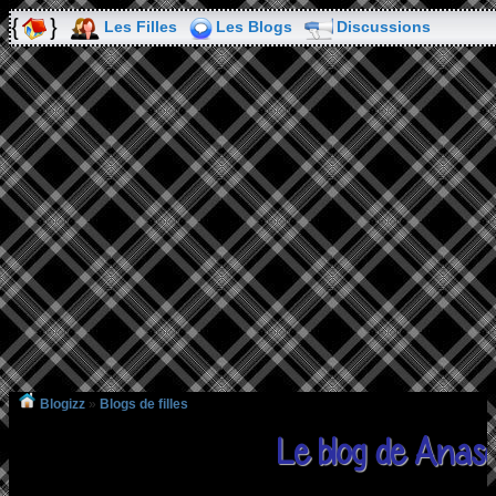
Les Filles
Les Blogs
Discussions
Blogizz
»
Blogs de filles
Le blog de Anas