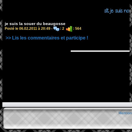
slt je suis nou
je suis la souer du beaugosse
Posté le 06.02.2011 à 20:49 -
: 2
: 564
>> Lis les commentaires et participe !
Mention