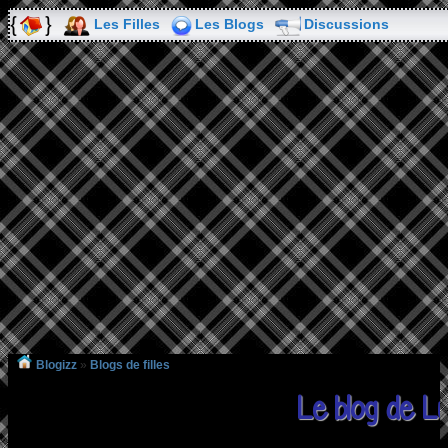
Les Filles
Les Blogs
Discussions
Blogizz
»
Blogs de filles
Le blog de Lu