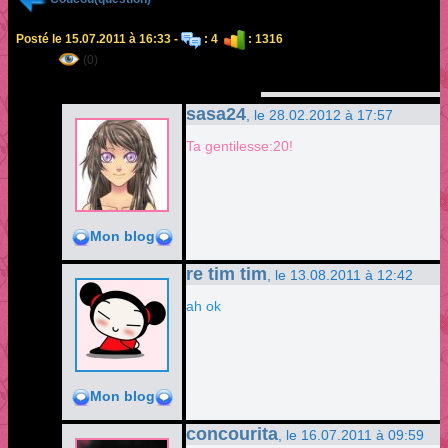
Posté le 15.07.2011 à 16:33 -
: 4
: 1316
(0)
sasa24
, le 28.02.2012 à 17:57
Ta gentilesse:20!
Mon blog
re tim tim
, le 13.08.2011 à 12:42
ah ok
Mon blog
concourita
, le 16.07.2011 à 09:59