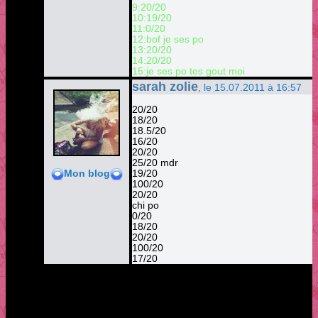
9:20/20
10:19/20
11:0/20
12:bof je ses po
13:20/20
14:20/20
15:je ses po tes gout moi
sarah zolie
, le 15.07.2011 à 16:57
20/20
18/20
18.5/20
16/20
20/20
25/20 mdr
19/20
Mon blog
100/20
20/20
chi po
0/20
18/20
20/20
100/20
17/20