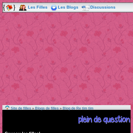
Les Filles
Les Blogs
Discussions
Site de filles
»
Blogs de filles
»
Blog de Re tim tim
plein de question 