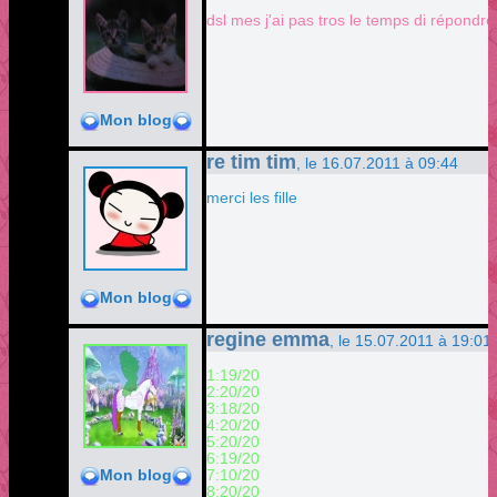
dsl mes j'ai pas tros le temps di répondre
Mon blog
re tim tim
, le 16.07.2011 à 09:44
merci les fille
Mon blog
regine emma
, le 15.07.2011 à 19:01
1:19/20
2:20/20
3:18/20
4:20/20
5:20/20
6:19/20
7:10/20
Mon blog
8:20/20