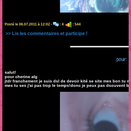
Posté le 06.07.2011 à 12:02 -
: 4
: 544
>> Lis les commentaires et participe !
pour:
salut!
pour cherine alg
jtdr franchement je suis dsl de devoir kité se site mes bon tu
mes tu ses j'ai pas trop le temps!donc je peux pas dsouvent 