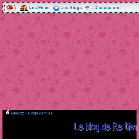
Les Filles
Les Blogs
Discussions
Blogizz
»
Blogs de filles
Le blog de Re tim