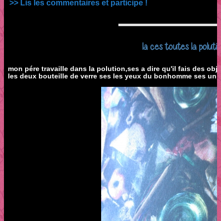
>> Lis les commentaires et participe !
la ces toutes la poluti
mon pére travaille dans la polution,ses a dire qu'il fais des ob
les deux bouteille de verre ses les yeux du bonhomme ses un g