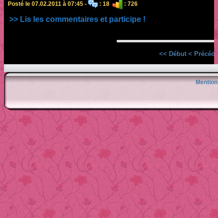
Posté le 07.02.2011 à 07:45 -
: 18
: 726
>> Lis les commentaires et participe !
<< Début
< Précéde
Mention