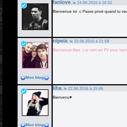
fanlove
, le 24.06.2016 à 16:52
Bienvenue toi :c Passe privé quand tu veu
nipeia
, le 22.06.2016 à 21:58
Bienvenue Alex :) et vien en PV pour fai
Mon blog
liha
, le 22.06.2016 à 15:46
Bienvenu♥
Mon blog