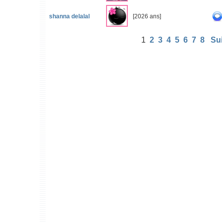
shanna delalal
[2026 ans]
1
2
3
4
5
6
7
8
Su