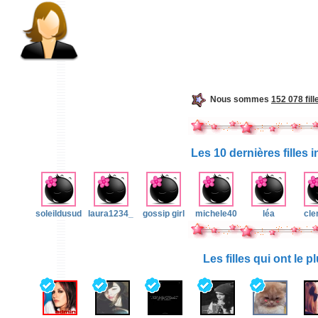
Nous sommes
152 078 fill
Les 10 dernières filles i
soleildusud
laura1234_
gossip girl
michele40
léa
cl
Les filles qui ont le 