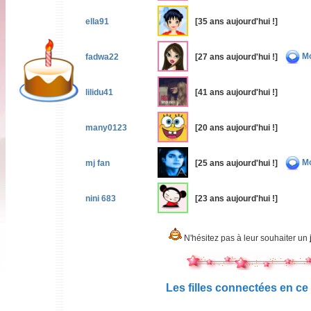
ella91
[35 ans aujourd'hui !]
M
fadwa22
[27 ans aujourd'hui !]
lilidu41
[41 ans aujourd'hui !]
many0123
[20 ans aujourd'hui !]
M
mj fan
[25 ans aujourd'hui !]
nini 683
[23 ans aujourd'hui !]
N'hésitez pas à leur souhaiter un
Les filles connectées en ce