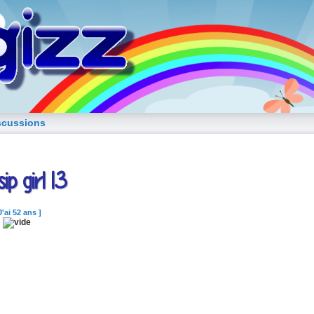
blog de fille
scussions
ip girl 13
J'ai 52 ans ]