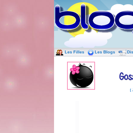
Les Filles
Les Blogs
Di
Goss
[ 