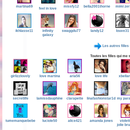
martina69
missfy12
bella2001thorne
mimi zer
feel in love
ikhlasse11
infinity
swaggdu77
landy12
louve31
galaxy
Les autres filles
Toutes les filles qui me 
girlizzlovely
love martina
aria56
love life
xbella
secretlife
lamissdauphine
clarapette
linafashionstar1d
my para
tumemanquebebe
luciole50
alice421
amanda jones
violett
jolie br