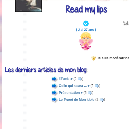
Read my lips
Sal
[ J'ai 27 ans ]
Je suis modératrice
Les derniers articles de mon blog:
#Fuck .♥
(2
)
Celle qui saura ... ♥
(2
)
Présentation ♥
(5
)
Le Tweet de Mon idole
(2
)