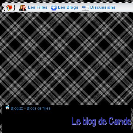
Les Filles
Les Blogs
Discussions
Blogizz
»
Blogs de filles
Le blog de Candel