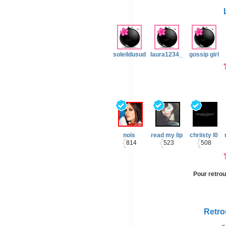
sexytiti
super cacahuete
soleildusud
laura1234_
gossip girl
swagforever
william10
willla
nois
read my lip
chriisty l0
814
523
508
Pour retrou
Retrou