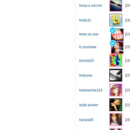
keep a secret
[2
kelly31
[28
keke la star
[23
k yasmina
[25
karina10
[16
kelyane
[25
kainouche123
[23
kylie jenner
[23
kanya45
[26