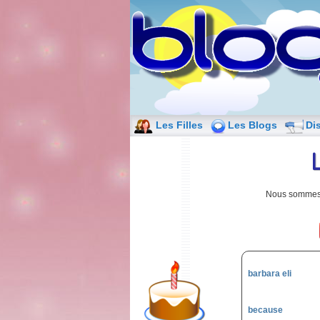
Les Filles
Les Blogs
Di
Nous somme
barbara eli
because