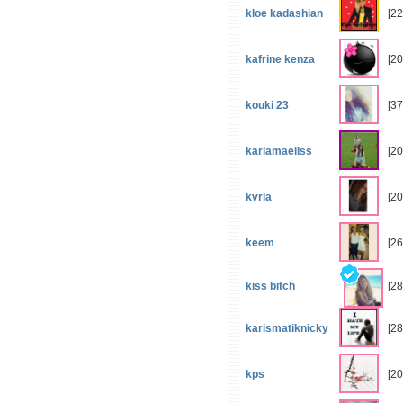
kloe kadashian
[22
kafrine kenza
[2
kouki 23
[37
karlamaeliss
[2
kvrla
[2
keem
[26
kiss bitch
[28
karismatiknicky
[28
kps
[2