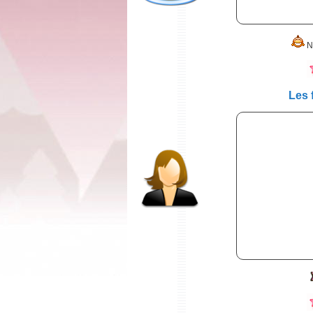
clarilori
N'
cleadom
Les 
danariane
didij
evalove6
iziss1340
manon25dudoud
onedirection1234
prisscillagym