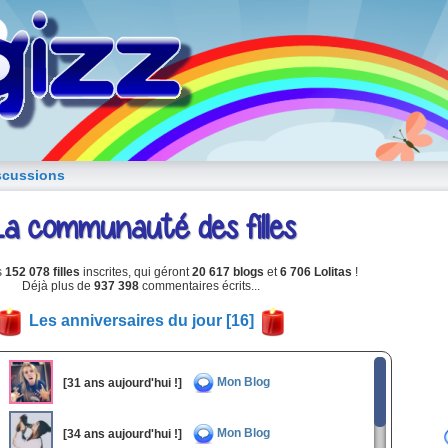
blog de fille
scussions
La communauté des filles
s
152 078 filles
inscrites, qui géront
20 617 blogs
et
6 706 Lolitas
!
Déjà plus de
937 398
commentaires écrits...
Les anniversaires du jour [16]
Mon Blog
[31 ans aujourd'hui !]
Mon Blog
[34 ans aujourd'hui !]