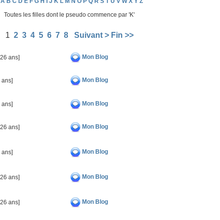
A
B
C
D
E
F
G
H
I
J
K
L
M
N
O
P
Q
R
S
T
U
V
W
X
Y
Z
Toutes les filles dont le pseudo commence par 'K'
1
2
3
4
5
6
7
8
Suivant >
Fin >>
Mon Blog
026 ans]
Mon Blog
 ans]
Mon Blog
 ans]
Mon Blog
026 ans]
Mon Blog
 ans]
Mon Blog
026 ans]
Mon Blog
026 ans]