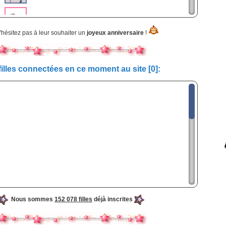
[24 ans aujourd'hui !]
hésitez pas à leur souhaiter un
joyeux anniversaire
!
[26 ans aujourd'hui !]
filles connectées en ce moment au site [0]:
[24 ans aujourd'hui !]
Mon Blog
[23 ans aujourd'hui !]
Mon Blog
[25 ans aujourd'hui !]
Mon Blog
[26 ans aujourd'hui !]
s
[24 ans aujourd'hui !]
Mon Blog
5
[36 ans aujourd'hui !]
Nous sommes
152 078 filles
déjà inscrites
Mon Blog
[27 ans aujourd'hui !]