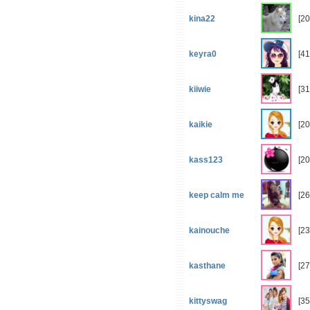
kina22
[20
keyra0
[41
kiiwie
[31
kaikie
[2
kass123
[2
keep calm me
[26
kainouche
[23
kasthane
[27
kittyswag
[35