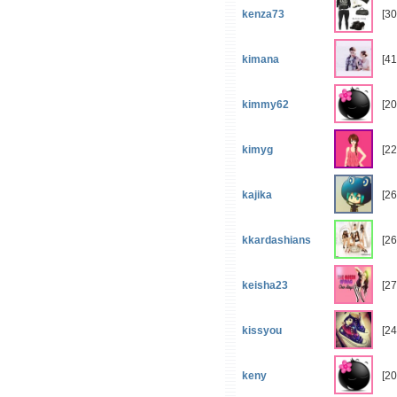
kenza73
[30
kimana
[41
kimmy62
[2
kimyg
[22
kajika
[26
kkardashians
[26
keisha23
[27
kissyou
[24
keny
[2