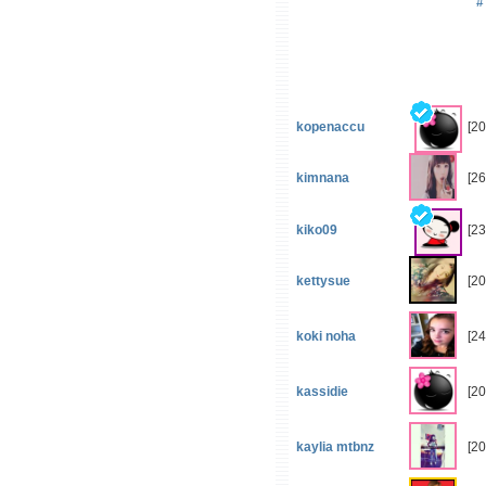
#
kopenaccu
[2
kimnana
[26
kiko09
[23
kettysue
[2
koki noha
[24
kassidie
[2
kaylia mtbnz
[2