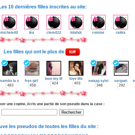
Les 10 dernières filles inscrites au site:
[24 ans aujourd'hui !]
[23 ans aujourd'hui !]
michele40
léa
clem422
lolahdr
romine
raiika
Mon Blog
[23 ans aujourd'hui !]
Les filles qui ont le plus de
:
Mon Blog
[32 ans aujourd'hui !]
[27 ans aujourd'hui !]
love my lif
love life
mamita la s
free girl
swaag sylvi
serguei
w
424
403
483
458
348
292
ver une copine, écris une partie de son pseudo dans la case :
ve les pseudos de toutes les filles du site :