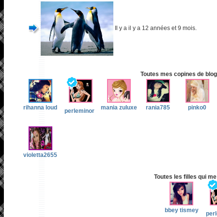
Il y a il y a 12 années et 9 mois.
Toutes mes copines de blog 
rihanna loud
mania zuluxe
rania785
pinko0
perleminor
violetta2655
Toutes les filles qui me
bbey tismey
per