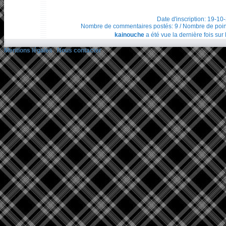
Date d'inscription: 19-10
Nombre de commentaires postés: 9 / Nombre de points t
kainouche
a été vue la dernière fois sur 
Mentions légales
/
Nous contacter