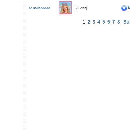
M
hanalisbonne
[23 ans]
1
2
3
4
5
6
7
8
Su