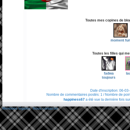
Toutes mes copines de blog 
moment fu
Toutes les filles qui me
fadwa
la
toujours
Date d'inscription: 06-03
Nombre de commentaires postés: 1 / Nombre de points t
happiness67
a été vue la dernière fois su
Mentions légales
/
Nous contacter