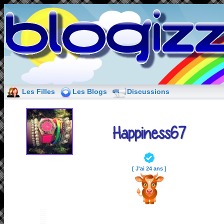
Les Filles
Les Blogs
Discussions
Happiness67
[ J'ai 24 ans ]