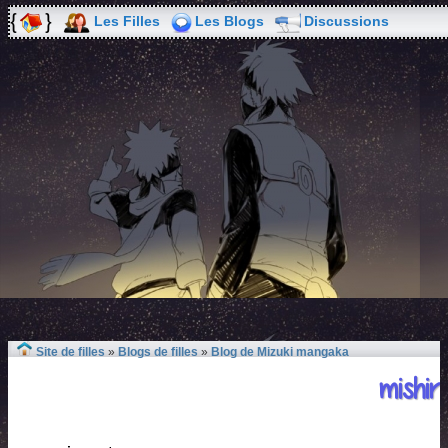
Les Filles
Les Blogs
Discussions
Site de filles
»
Blogs de filles
»
Blog de Mizuki mangaka
mishir