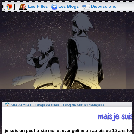
Les Filles
Les Blogs
Discussions
Site de filles
»
Blogs de filles
»
Blog de Mizuki mangaka
mais je suis
je suis un peut triste moi et evangeline on aurais eu 15 ans tou