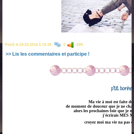
Posté le 29.02.2016 à 19:39 -
: 0
: 699
>> Lis les commentaires et participe !
p'tit bonhe
Ma vie à moi est faite de
de moment de douceur que je ne chan
alors les prochaines foie que je m
j'écrirais MES M
croyez moi ma vie na pas é