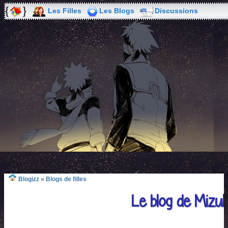
Les Filles
Les Blogs
Discussions
Blogizz
»
Blogs de filles
Le blog de Mizu