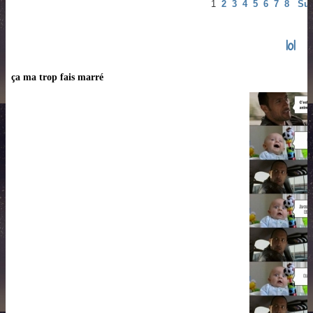
1
2
3
4
5
6
7
8
Sui
lol
ça ma trop fais marré