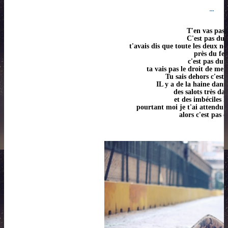
...
T'en vas pas 
C'est pas du 
t'avais dis que toute les deux n
près du fe
c'est pas du 
ta vais pas le droit de me l
Tu sais dehors c'est
IL y a de la haine dans 
des salots très da
et des imbéciles 
pourtant moi je t'ai attendu j
alors c'est pas 