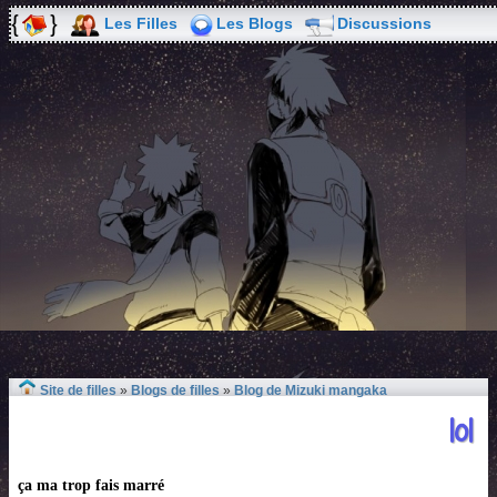
Les Filles
Les Blogs
Discussions
Site de filles
»
Blogs de filles
»
Blog de Mizuki mangaka
lol
ça ma trop fais marré