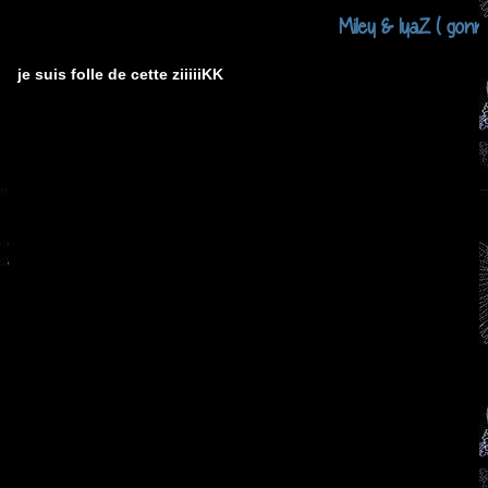
Miley & IyaZ ( gonna
je suis folle de cette ziiiiiKK