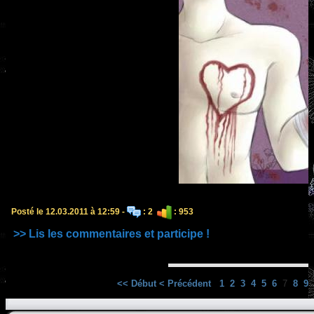
Posté le 12.03.2011 à 12:59 -
: 2
: 953
>> Lis les commentaires et participe !
<< Début
< Précédent
1
2
3
4
5
6
7
8
9