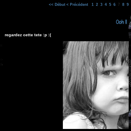
<< Début
< Précédent
1
2
3
4
5
6
7
8
9
Ooh !!
regardez cette tete :p :(