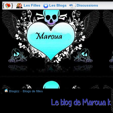
Les Filles
Les Blogs
Discussions
Blogizz
»
Blogs de filles
Le blog de Maroua ki