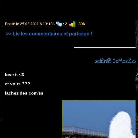
Posté le 25.03.2011 à 13:18 -
: 2
: 896
>> Lis les commentaires et participe !
sel£n@ GoMezZzz 
love it <3
et vous ???
lachez des com'ss