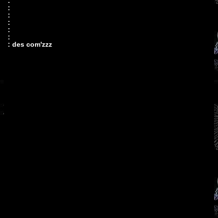
:
:
:
:
:
:
: des com'zzz