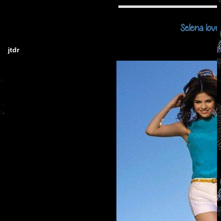
Selena lovely
jtdr