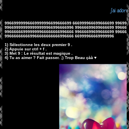
j'ai adoré
‎99669999996669999996699666699 666999966699666699 99699
996699999999999999966996666996 99666699699666699 99666
996666669999999966666666996666 99666699699666699 99666
996666666669966666666666996666 66999966669999996
1) Sélectionne les deux premier 9 .
2) Appuie sur ctrl + f .
3) Met 9 : Le résultat est magique .
4) Tu as aimer ? Fait passer. ;) Trop Beau çàà ♥