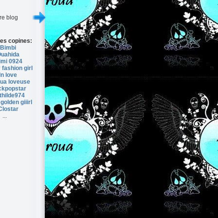
re blog
es copines:
Bimbi
uahida
imi 0924
fashion girl
In love
ua loveuse
kpopstar
thilde974
golden giiirl
Clostar
...