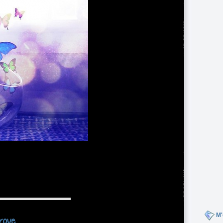
M'
rove