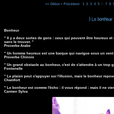
<< Début
< Précédent
1
2
3
4
5
6
7
8
:) Le bonHeur 
Bonheur
" Il y a deux sortes de gens : ceux qui peuvent être heureux et
sans le trouver. "
Proverbe Arabe
" Un homme heureux est une barque qui navigue sous un vent 
Proverbe Chinois
" Un grand obstacle au bonheur, c'est de s'attendre à un trop 
Fontenelle
" Le plaisir peut s'appuyer sur l'illusion, mais le bonheur repose 
Chamfort
" Le bonheur est comme l'écho : il vous répond : mais il ne vien
Carmen Sylva