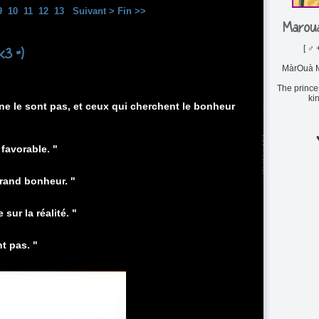
9
10
11
12
13
Suivant >
Fin >>
Maroua
[ ♂ 
<3 =)
MàrOuà M
The princ
ki
 ne le sont pas, et ceux qui cherchent le bonheur
favorable. "
grand bonheur. "
sur la réalité. "
t pas. "