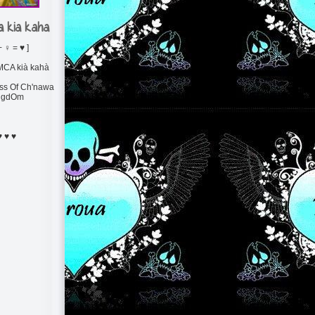
 kia kaha
+ ♀ = ♥ ]
CA kià kahà
ess Of Ch'nawa
ngdOm
♥ ♥ ♥