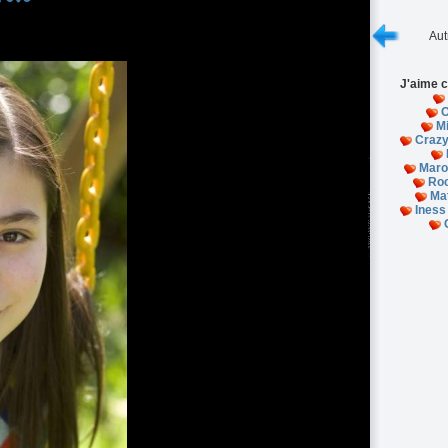
Aut
J'aime c
O
M
Crazy 
Maro
Roc
Ma
Iness 