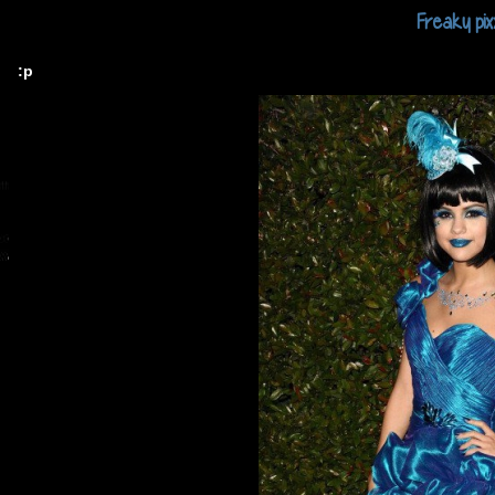
Freaky pix
:p