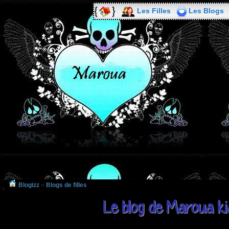
Les Filles
Les Blogs
Blogizz
»
Blogs de filles
Le blog de Maroua ki