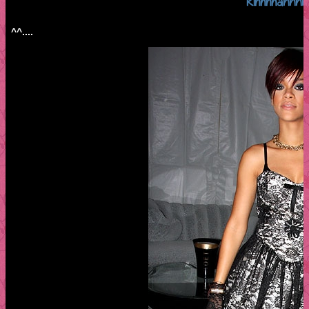
Rihhhhannn
^^....