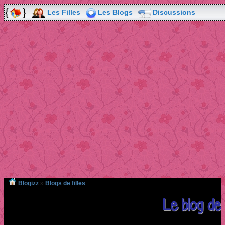
Les Filles
Les Blogs
Discussions
Blogizz
»
Blogs de filles
Le blog de