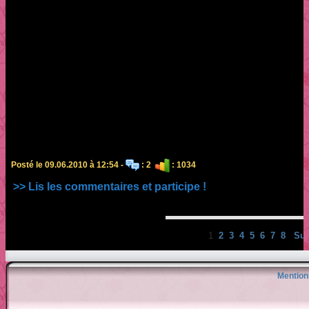
Posté le 09.06.2010 à 12:54 -
: 2
: 1034
>> Lis les commentaires et participe !
1
2
3
4
5
6
7
8
Sui
Mention