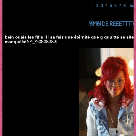
1
2
3
4
5
6
7
8
Sui
BIMBI DE REEETTTT
bein ouais les fifis !!! sa fais une étérnité que g quuitté se si
manquéééé ^_^<3<3<3<3