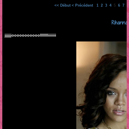
<< Début
< Précédent
1
2
3
4
5
6
7
8
Rihanna
jjjjjjooooooooooollllllliiiiiii