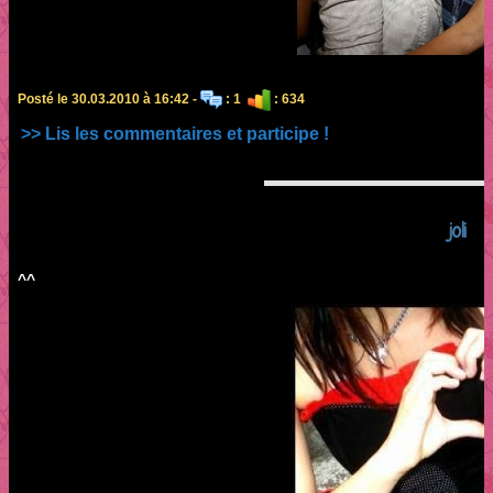
Posté le 30.03.2010 à 16:42 -
: 1
: 634
>> Lis les commentaires et participe !
joli
^^