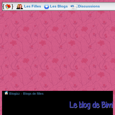
Les Filles
Les Blogs
Discussions
Blogizz
»
Blogs de filles
Le blog de Bimb