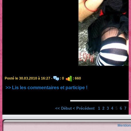
Posté le 30.03.2010 à 16:27 -
: 0
: 660
>> Lis les commentaires et participe !
<< Début
< Précédent
1
2
3
4
5
6
7
8
Mention