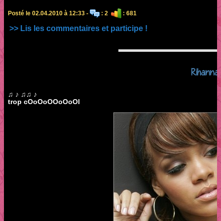
Posté le 02.04.2010 à 12:33 -
: 2
: 681
>> Lis les commentaires et participe !
Rihanna
♫ ♪ ♫♫ ♪
trop cOoOoOOoOoOl