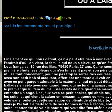
Posté le 15.03.2013 à 19:06 -
: 3
: 1225
>> Lis les commentaires et participe !
le veritable n
Finalement ce qui nous définit, ça n'a peut être rien à voir av
l'endroit d'où l'on vient, la famille qui nous a élevé, ce qu'on ét
Lou, française, 10 rue des lilas, 75410 Paris, 17 ans. Ça ne raco
première chute, ses pleurs qui n'en finissent pas et son père qu
utilise tout doucement, pour ne pas trop la serrer. Ses courses a
avec son petit bob si craquant, offert par une tante qui voit en e
avec ce petit garçon adorable à la maternelle, qui ne peut déta
ballades en vélo avec son grand frère, qui ne lui dira jamais, mai
le premier qui lui fera du mal. Ses éclats de rire quand sa mami
entendre un ange. Les jeux avec ce petit cocker, qui aboie touj
les soirs, et qui vient la saluer en remuant la queue comme avec
vélo sans roulettes, cette sensation de plénitude et de liberté, "je
mais je l'ai fait. Sa fierté lors de ses bonnes notes à l'école, 
suite, et attendre de voir le sourire qui veut dire "ma chérie c'e
mercredi après-midi, en attendant que ses parents rentrent du b