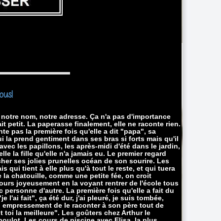
ous!
ec notre nom, notre adresse. Ça n'a pas d'importance
ait petit. La paperasse finalement, elle ne raconte rien.
nte pas la première fois qu'elle a dit "papa", sa
i la prend gentiment dans ses bras si forts mais qu'il
vec les papillons, les après-midi d'été dans le jardin,
lle la fille qu'elle n'a jamais eu. Le premier regard
cher ses jolies prunelles océan de son sourire. Les
s qui tient à elle plus qu'à tout le reste, et qui tuera
e la chatouille, comme une petite fée, on croit
ours joyeusement en la voyant rentrer de l'école tous
 personne d'autre. La première fois qu'elle a fait du
 l'ai fait", ça été dur, j'ai pleuré, je suis tombée,
son empressement de le raconter à son père tout de
st toi la meilleure". Les goûters chez Arthur le
oulot. Les cours de piscine avec Elisa, la plus