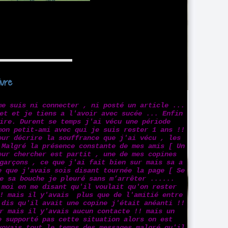
ivre
me suis ni connecter , ni posté un article ...
et et je tiens a l'avoir avec sucée ... Enfin
ire. Durent se temps j'ai vécu une période
mon petit-ami avec qui je suis rester 1 ans !!
our décrire la souffrance que j'ai vécu , les
 Malgré la présence constante de mes amis [ Un
eur chercher est partit , une de mes copines
garçons , ce que j'ai fait bien sur mais sa a
e que j'avais sois disant tournée la page [ Se
e sa bouche je pleuré sans m’arrêter ......
moi en me disant qu'il voulait qu'on rester
!! mais il y'avais plus que de l'amitié entre
 dis qu'il avait une copine j'était anéanti !!
r mais il y'avais aucun contacte !! mais un
e supporté pas cette situation alors on est
voyais tout le temps des messages malgré qu'il