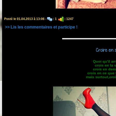
Posté le 01.04.2013 à 13:06 -
: 1
: 1247
>> Lis les commentaires et participe !
Croire en s
Quoi qu'il arr
crois en la v
crois en dem
crois en ce que t
mais surtout,croi