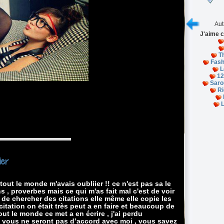
Aut
J'aime c
T
Fash
L
12
Saro
R
ier
tout le monde m'avais oubliier !! ce n'est pas sa le
ns , proverbes mais ce qui m'as fait mal c'est de voir
x de chercher des citations elle même elle copie les
citation on était très peut a en faire et beaucoup de
t le monde ce met a en écrire , j'ai perdu
re vous ne seront pas d’accord avec moi , vous savez