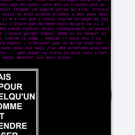
eter pas de venir vers moi je trouver pas sa
avait larguer sa copine parce qu'elle n'était
'était la plus preuve d'amour a mes yeux mais
 il m'a vus que j'avais tourné la page sa lui
ais j'était pas du meme avis malgré sa il a
OUI cette instant était inimaginable je savais
t j'avais garder espoir même si sa fesait un
t tourne la page , oublie !! mais moi j'ai
re espoir , n’écouter pas se qu'on vous dit
euse avec lui mais j'ai des probleme avec mes
te ... pas super ce texte je sais mais c'est
 suuis désoler les amis bisou