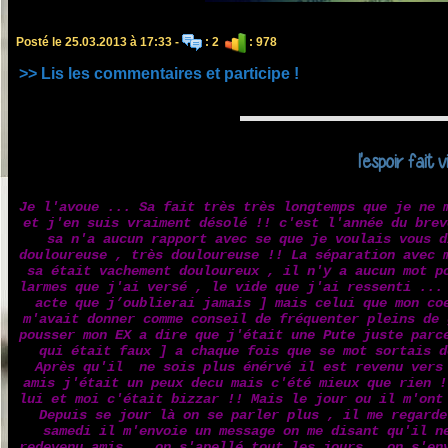
Posté le 25.03.2013 à 17:33 -
: 2
: 978
>> Lis les commentaires et participe !
l'espoir fait v
Je l'avoue ... Sa fait très très longtemps que je ne 
et j'en suis vraiment désolé !! c'est l'année du brev
sa n'a aucun rapport avec se que je voulais vous d
douloureuse , très douloureuse !! La séparation avec 
sa était vachement douloureux , il n'y a aucun mot p
larmes que j'ai versé , le vide que j'ai ressenti ...
acte que j’oublierai jamais ] mais celui que mon co
m'avait donner comme conseil de fréquenter pleins de 
pousser mon EX a dire que j'était une Pute juste parc
qui était faux ] a chaque fois que se mot sortais d
Après qu'il ne sois plus énérvé il est revenu vers 
amis j'était un peux decu mais c'été mieux que rien 
lui et moi c'était bizzar !! Mais le jour ou il m'ont
Depuis se jour là on se parler plus , il me regarde
samedi il m'envoie un message on me disant qu'il n
redevenu amis... on s'apellé tout les jours , on s'en