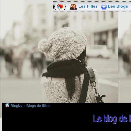
Les Filles
Les Blogs
Blogizz
»
Blogs de filles
Le blog de 