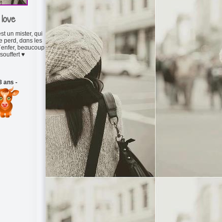
 love
t un mister, qui
e perd, dαns les
`enfer, beαucoup
souffert ♥
8 ans -