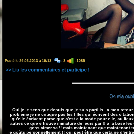
Posté le 26.03.2013 à 10:13 -
: 3
: 1085
>> Lis les commentaires et participe !
On m'a oubli
Oui je le sens que depuis que je suis partiiis , a mon retour 
probleme je ne critique pas les filles qui écrivent des citatio
qu'elle écrivent parce que c'est a la mode pour elle, au lieu
autres ce que e trouve immature de leurs par !! a la base les 
gens aimer sa !! mais maintenant que maintenant tou
le goûts personnellement !! oui peut être que certaine d'ent