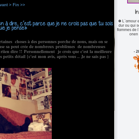
vant >
Fin >>
In
✽ L`αmour es
en à dire, c’est parce que je ne crois pas que tu sois
dur ou qui s
ue je pense»
flαmmes de l
onen 
ertaines choses à des personnes porche de nous, mais on se
n pense sa peut crée de nombreux problèmes de nombreuses
e riien dire !! Personnellement je crois que c'est la meilleure
- 2
s petits détail {c'est mon avis, après vous .. Je ne sais pas }