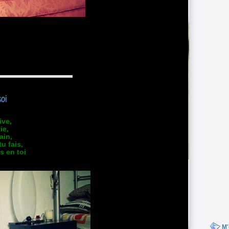
oi
ive,
ie,
ain,
u fais,
s en toi
M'