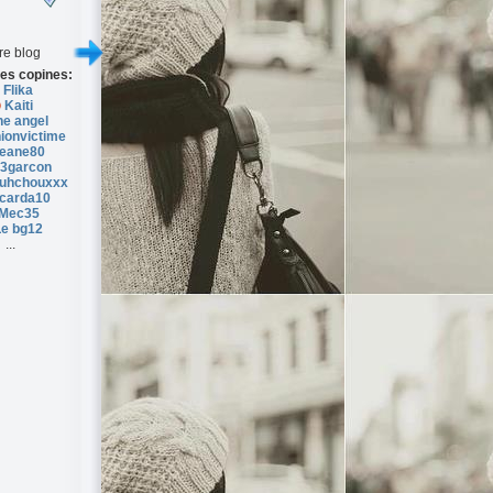
re blog
es copines:
Flika
Kaiti
he angel
ionvictime
eane80
3garcon
uhchouxxx
icarda10
Mec35
Le bg12
...