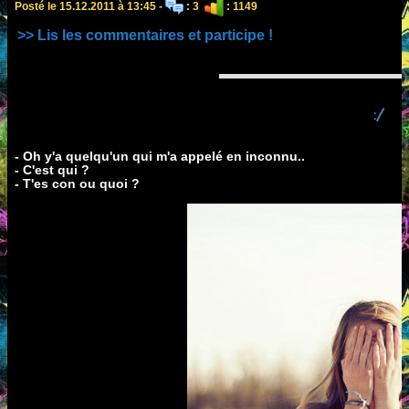
Posté le 15.12.2011 à 13:45 -
: 3
: 1149
>> Lis les commentaires et participe !
:/
‎- Oh y'a quelqu'un qui m'a appelé en inconnu..
- C'est qui ?
- T'es con ou quoi ?