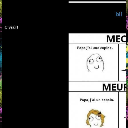
lol !
C vrai !