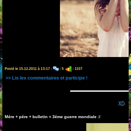
Posté le 15.12.2011 à 13:17 -
: 5
: 1107
>> Lis les commentaires et participe !
XD
Mére + pére + bulletin = 3éme guerre mondiale :/