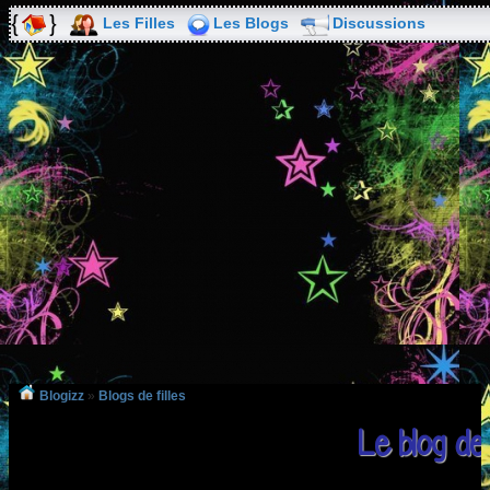
Les Filles
Les Blogs
Discussions
Blogizz
»
Blogs de filles
Le blog de