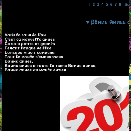
1
2
3
4
5
6
7
8
Sui
♥ βθииε คииεε ๓
Vσι¢ι ℓє נσυя ∂є ℓ'αи
Č'єѕт ℓα иσυνєℓℓє αииєє
Čє ѕσιя ρєтιтѕ єт gяαи∂ѕ
Fєяσит ℓσиgυє νєιℓℓєє
Łσяѕqυє мιиυιт ѕσииєяα
Tσυт ℓє мσи∂є ѕ'ємвяαѕѕєяα
Bσииє αииєє,
Bσииє αииєє α тσυтє ℓα тєяяє Bσииє αииєє,
Bσииє αииєє αυ мσи∂є єитιєя.