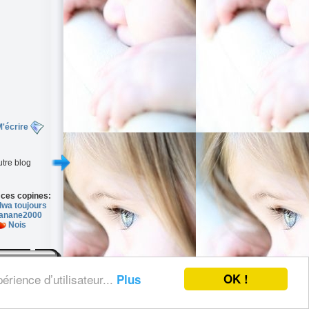
'écrire
tre blog
 ces copines:
wa toujours
anane2000
Nois
OK !
érience d’utilisateur...
Plus