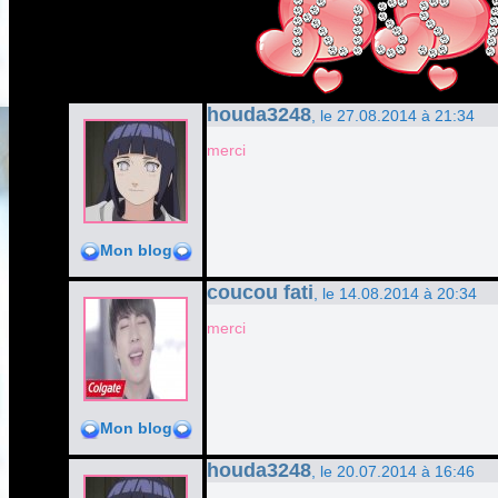
houda3248
, le 27.08.2014 à 21:34
merci
Mon blog
coucou fati
, le 14.08.2014 à 20:34
merci
Mon blog
houda3248
, le 20.07.2014 à 16:46