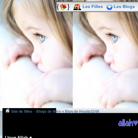
Les Filles
Les Blogs
Site de filles
»
Blogs de filles
»
Blog de Houda3248
allah♥
I love Allah ♣