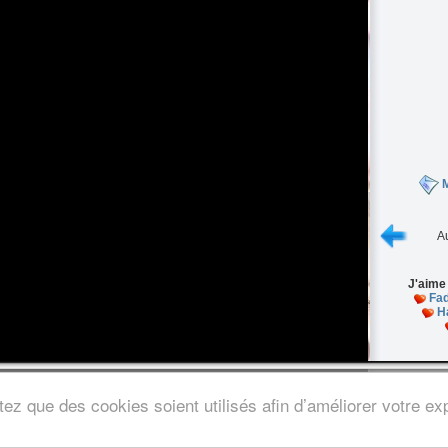
M
Au
J'aime
Fad
H
s légales
/
Nous contacter
ez que des cookies soient utilisés afin d’améliorer votre exp