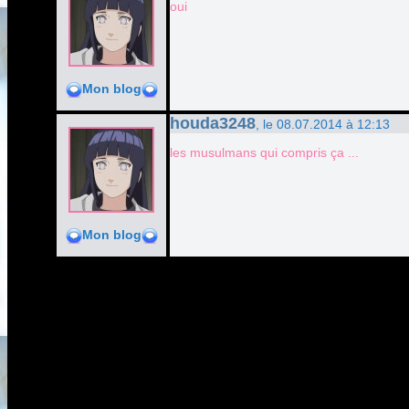
oui
Mon blog
houda3248
, le 08.07.2014 à 12:13
les musulmans qui compris ça ...
Mon blog