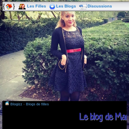
Les Filles
Les Blogs
Discussions
Blogizz
»
Blogs de filles
Le blog de Mar