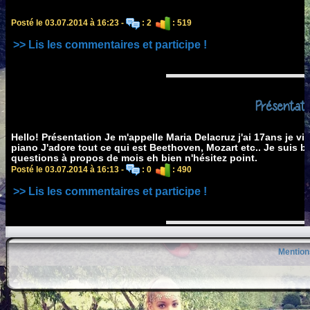
Posté le 03.07.2014 à 16:23 -
: 2
: 519
>> Lis les commentaires et participe !
Présentati
Hello! Présentation Je m'appelle Maria Delacruz j'ai 17ans je vis
piano J'adore tout ce qui est Beethoven, Mozart etc.. Je suis 
questions à propos de mois eh bien n'hésitez point.
Posté le 03.07.2014 à 16:13 -
: 0
: 490
>> Lis les commentaires et participe !
Mention