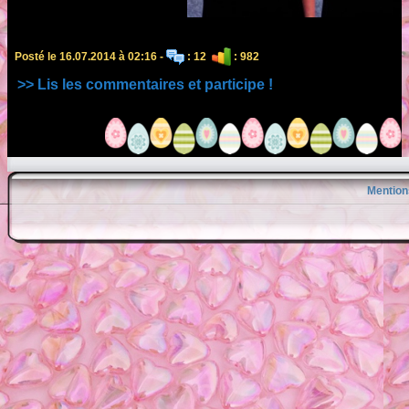
Posté le 16.07.2014 à 02:16 -
: 12
: 982
>> Lis les commentaires et participe !
Mention