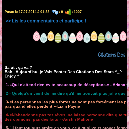
Posté le 17.07.2014 à 01:33 -
: 9
: 1007
>> Lis les commentaires et participe !
Citations Des S
Salut , ça va ?
Bah , Aujourd'hui je Vais Poster Des Citations Des Stars ^_^
Enjoy ^^
1-«Qui n'attend rien évite beaucoup de déceptions.» - Ariana 
2-«Quelqu'un vient de me dire qu'il me trouvait plus jolie que 
3-«Les personnes les plus fortes ne sont pas forcément les p
pas quand elles perdent »-Liam Payne
4-«N'abandonne pas tes rêves, ne laisse personne dire que tu e
des opinions, pas des faits »-Austin Mahone
5-"Il faut toujours croire en vous, ce à quoi vous croyez ferm