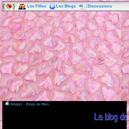
Les Filles
Les Blogs
Discussions
Blogizz
»
Blogs de filles
Le blog de