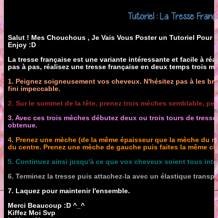
Tutoriel : La Tresse Fran
Salut ! Mes Chouchous , Je Vais Vous Poster un Tutoriel Pour F
Enjoy :D
La tresse française est une variante intéressante et facile à réal
pas à pas, réalisez une tresse française en deux temps trois 
1. Peignez soigneusement vos cheveux. N'hésitez pas à les br
fini impeccable.
2. Sur le sommet de la tête, prenez trois mèches semblable, pei
3. Avec ces trois mèches débutez deux ou trois tours de tresse.
obtenue.
4. Prenez une mèche (de la même épaisseur que la mèche du mili
du centre. Prenez une mèche de gauche puis faites la même ch
5. Continuez ainsi jusqu'à ce que vos cheveux soient tous intég
6. Terminez la tresse puis attachez-la avec un élastique transpa
7. Laquez pour maintenir l'ensemble.
Merci Beaucoup :D ^_^
Kiffez Moi Svp