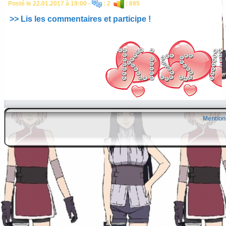
Posté le 22.01.2017 à 19:00 -
: 2
: 695
>> Lis les commentaires et participe !
Mention