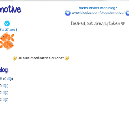
motive
Viens visiter mon blog :
www.blogizz.com/blogs/emotive/
Desired, but already taken.|
J'ai 27 ans ]
Je suis modératrice du chat
log:
!!
(0
)
(0
)
(2
)
(2
)