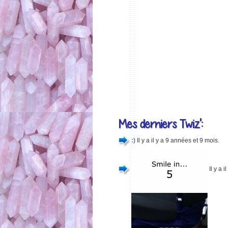
Mes derniers Twiz':
:)
Il y a il y a 9 années et 9 mois.
Il y a 