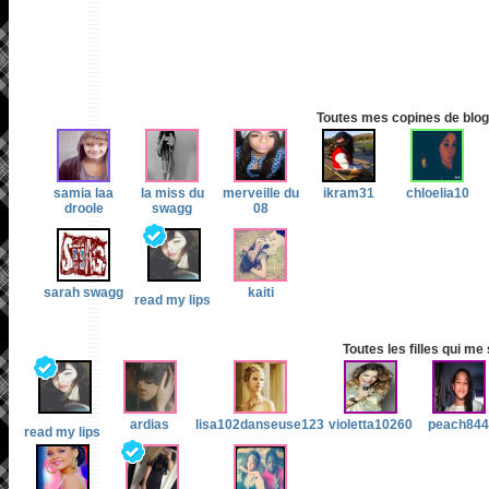
Toutes mes copines de blog 
samia laa
la miss du
merveille du
ikram31
chloelia10
droole
swagg
08
sarah swagg
kaiti
read my lips
Toutes les filles qui me
ardias
lisa102danseuse123
violetta10260
peach844
read my lips