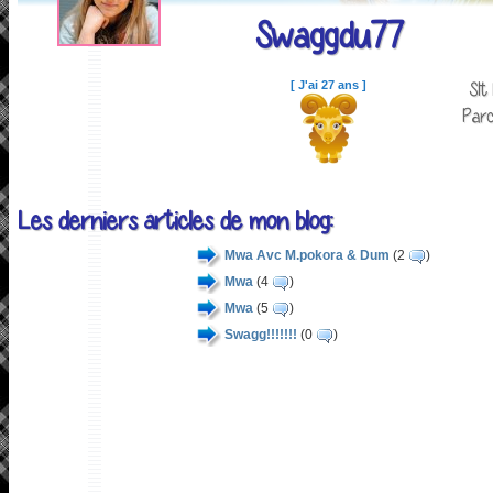
Swaggdu77
Slt
[ J'ai 27 ans ]
Parc
Les derniers articles de mon blog:
Mwa Avc M.pokora & Dum
(2
)
Mwa
(4
)
Mwa
(5
)
Swagg!!!!!!!
(0
)