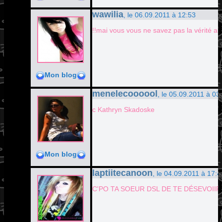
wawilia
, le 06.09.2011 à 12:53
!!mai vous vous ne savez pas la vérité alo
Mon blog
menelecoooool
, le 05.09.2011 à 03
c Kathryn Skadoske
Mon blog
laptiitecanoon
, le 04.09.2011 à 17:4
C'PO TA SOEUR DSL DE TE DÉSEVOIIR 