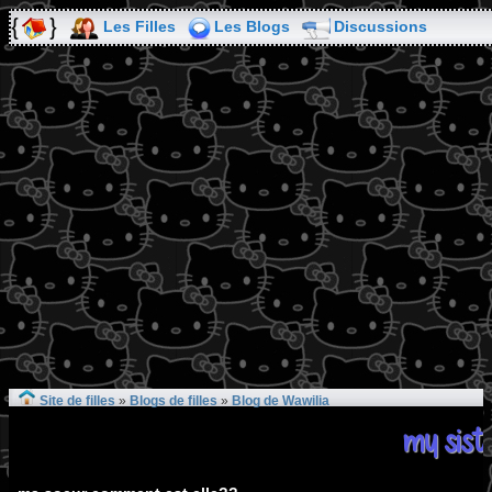
Les Filles
Les Blogs
Discussions
Site de filles
»
Blogs de filles
»
Blog de Wawilia
my sist