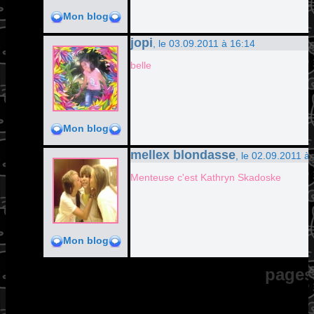
Mon blog
jopi
, le 03.09.2011 à 16:14
belle
Mon blog
mellex blondasse
, le 02.09.2011 à
Menteuse c'est Kathryn Skadoske
Mon blog
pages