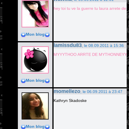
hey toi tu ve la guerre tu laura arrete de
Mon blog
lamissdu83
, le 08.09.2011 à 15:36
MYYYTHOO ARRTE DE MYTHONNEYY
Mon blog
momellezo
, le 06.09.2011 à 23:47
Kathryn Skadoske
Mon blog