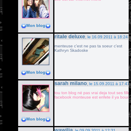
Mon blog
ritale deluxe
, le 16.09.2011 à 18:24
menteuse c'est ne pas ta soeur c'est
Kathryn Skadoske
Mon blog
sarah milano
, le 15.09.2011 à 17:47
tou ton blog né pas vrai deja tout ses fil
facebook monteuse est enfete il ya boucoup
Mon blog
wawilia
, le 09.09.2011 à 12:31