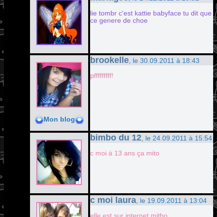
lie tombr c'est kattie babyface tu dit que
ce genere de choe
brookelle
, le 30.09.2011 à 18:43
pfffffffff!
Mon blog
bimbo du 12
, le 24.09.2011 à 15:54
c moi à 13 ans ça mito
c moi laura
, le 19.09.2011 à 13:04
elle est sur internet mitho