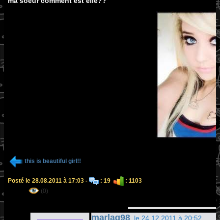
ma soeur comment est elle??
this is beautiful girl!!
Posté le 28.08.2011 à 17:03 -
: 19
: 1103
(0)
marlag98
, le 24.12.2011 à 20:52