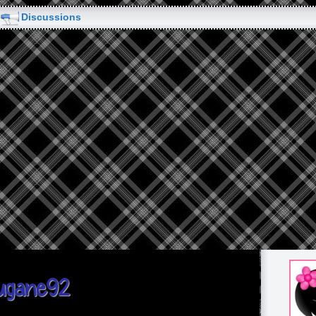
Discussions
augane92