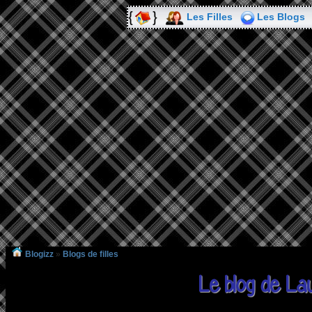
Les Filles
Les Blogs
Blogizz
»
Blogs de filles
Le blog de L