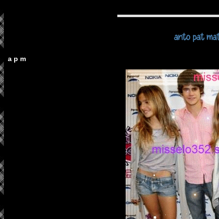
anto pat mat
a p m