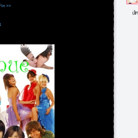
Fin >>
Ji
e