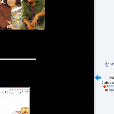
M'
Aut
J'aime c
Fati
Ant