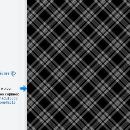
écrire
re blog
es copines:
madu13003
onella013