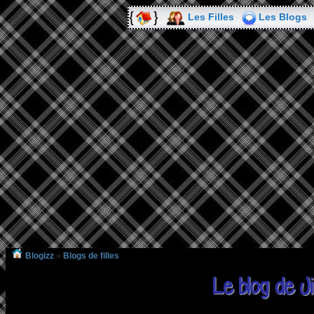
Les Filles
Les Blogs
Blogizz
»
Blogs de filles
Le blog de J