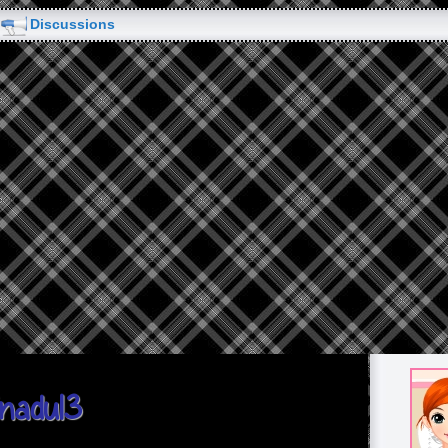
Discussions
inadu13