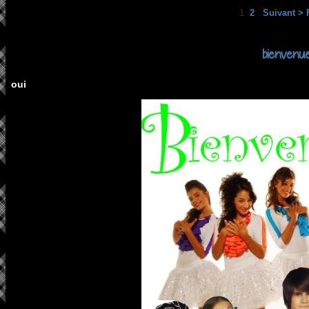
1
2
Suivant >
bienvenu
oui