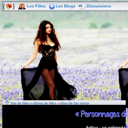
Les Filles
Les Blogs
Discussions
Site de filles
»
Blogs de filles
»
Blog de Ser mejor
« Personnages de 
Arthur - un prétendan